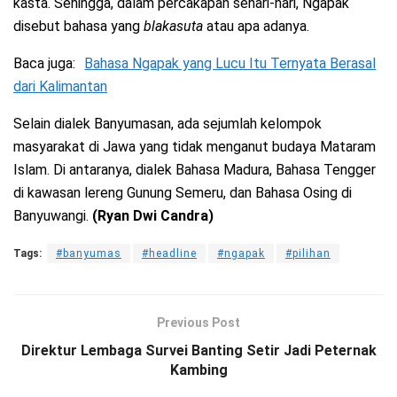
kasta. Sehingga, dalam percakapan sehari-hari, Ngapak
disebut bahasa yang
blakasuta
atau apa adanya.
Baca juga:
Bahasa Ngapak yang Lucu Itu Ternyata Berasal
dari Kalimantan
Selain dialek Banyumasan, ada sejumlah kelompok
masyarakat di Jawa yang tidak menganut budaya Mataram
Islam. Di antaranya, dialek Bahasa Madura, Bahasa Tengger
di kawasan lereng Gunung Semeru, dan Bahasa Osing di
Banyuwangi.
(Ryan Dwi Candra)
Tags:
#banyumas
#headline
#ngapak
#pilihan
Previous Post
Direktur Lembaga Survei Banting Setir Jadi Peternak
Kambing