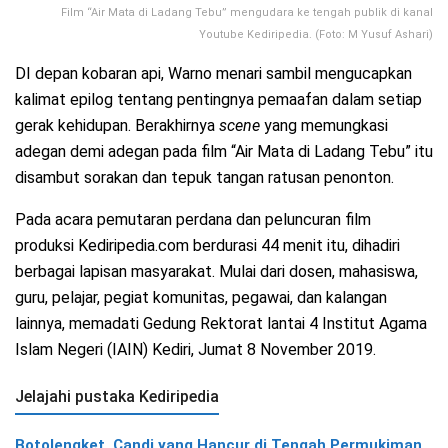
Film “Air Mata di Ladang Tebu” mengudara ke tengah publik di kanal
Youtube Kediripedia. (Foto: M Yusuf Ashari)
DI depan kobaran api, Warno menari sambil mengucapkan
kalimat epilog tentang pentingnya pemaafan dalam setiap
gerak kehidupan. Berakhirnya
scene
yang memungkasi
adegan demi adegan pada film “Air Mata di Ladang Tebu” itu
disambut sorakan dan tepuk tangan ratusan penonton.
Pada acara pemutaran perdana dan peluncuran film
produksi Kediripedia.com berdurasi 44 menit itu, dihadiri
berbagai lapisan masyarakat. Mulai dari dosen, mahasiswa,
guru, pelajar, pegiat komunitas, pegawai, dan kalangan
lainnya, memadati Gedung Rektorat lantai 4 Institut Agama
Islam Negeri (IAIN) Kediri, Jumat 8 November 2019.
Jelajahi pustaka Kediripedia
Botolengket, Candi yang Hancur di Tengah Permukiman