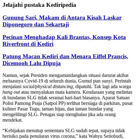
Jelajahi pustaka Kediripedia
Gunung Sari, Makam di Antara Kisah Laskar
Diponegoro dan Sekartaji
Pecinan Menghadap Kali Brantas, Konsep Kota
Riverfront di Kediri
Patung Macan Kediri dan Menara Eiffel Prancis,
Dicemooh Lalu Dipuja
Namun, sejak Presiden mengumandangkan situasi darurat akibat
meluasnya Covid-19 di seluruh dunia, Gumul pun sunyi. Perintah
menjalani
social/physical distancing,
dipatuhi. Tak lagi ada warga
hang out
atau menyalakan mata kamera. Kendaraan yang melintas
di bundaran SLG tidak seramai hari-hari biasanya. Aparat Satuan
Polisi Pamong Praja (Satpol PP) terlihat bersiaga di parkiran, pusat
kuliner Pasar Tugu, taman hijau, dan taman bundar yang
mengelilingi SLG. Petugas siap menghalau jika ada orang
mendekat.
“Kebijakan menutup sementara SLG sudah tepat, supaya tidak
berisiko pada penularan virus corona,” kata Wahyu Setiobudi,