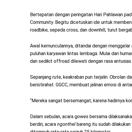
Bertepatan dengan peringatan Hari Pahlawan pad
Community. Begitu dicetuskan ide untuk membentu
roadbike, sepeda cross, dan downhill, turut berga
Awal kemunculannya, ditandai dengan menggelar a
puluhan karyawan lintas lembaga. Mulai dari huma
dan sedikit offroad dilewati dengan rasa antusias
Sepanjang rute, keakraban pun terjalin. Obrolan d
beristirahat. GGCC, membuat jalinan emosi di ant
“Mereka sangat bersemangat, karena hadirnya komun
Dalam sebulan, acara gowes bersama dilaksanakan s
berdiri, acara
ngonthel
bareng itu sudah dilakukan 
ditempuh rata-rata sejauh 25 kilometer.