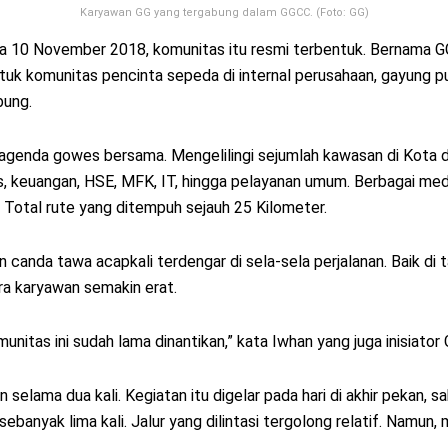
Karyawan GG yang tergabung dalam GGCC. (Foto: GG)
a 10 November 2018, komunitas itu resmi terbentuk. Bernama G
k komunitas pencinta sepeda di internal perusahaan, gayung pun
bung.
genda gowes bersama. Mengelilingi sejumlah kawasan di Kota dan
s, keuangan, HSE, MFK, IT, hingga pelayanan umum. Berbagai med
. Total rute yang ditempuh sejauh 25 Kilometer.
an canda tawa acapkali terdengar di sela-sela perjalanan. Baik di
ara karyawan semakin erat.
itas ini sudah lama dinantikan,” kata Iwhan yang juga inisiator
elama dua kali. Kegiatan itu digelar pada hari di akhir pekan, s
sebanyak lima kali. Jalur yang dilintasi tergolong relatif. Namu