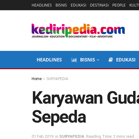
HEADLINES
BISNIS
EDUKASI
DESTINASI
PEOPLE
KULT
HEADLINES
BISNIS
EDUKASI
Home
SURYAPEDIA
Karyawan Gud
Sepeda
01 Feb 2019
in
SURYAPEDIA
Reading Time: 2 mins read