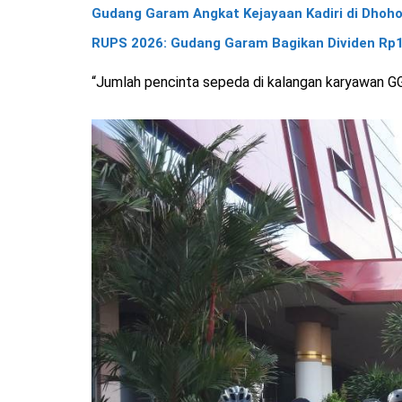
Gudang Garam Angkat Kejayaan Kadiri di Dhoho
RUPS 2026: Gudang Garam Bagikan Dividen Rp1,
“Jumlah pencinta sepeda di kalangan karyawan GG