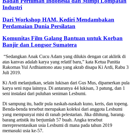
Badan Perfilman Indonesia dan Mimpi Lompatan
Industri
Dari Workshop HAM, Kediri Mendambakan
Perdamaian Dunia Persilatan
Komunitas Film Galang Bantuan untuk Korban
Banjir dan Longsor Sumatera
“Sedangkan Anak Cucu Adam yang dilukis dengan cat aklirik di
atas kanvas adalah karya yang relatif baru,” kata Ketua Panitia
Rakornas Yul Ardhiantono atau yang akrab disapa Ki Ardi, Rabu 3
Juli 2019.
Ki Ardi melanjutkan, selain lukisan dari Gus Mus, dipamerkan pula
karya seni rupa lainnya. Di antaranya 44 lukisan, 3 patung, dan 1
seni instalasi dari puluhan seniman Lesbumi.
Di sampung itu, hadir pula naskah-naskah kuno, keris, dan topeng.
Benda-benda tersebut merupakan koleksi dari anggota Lesbumi
yang mempunyai misi di ranah pelestarian. Jika dihitung, barang-
barang artistik itu berjumlah 57 buah. Angka tersebut
merepresentasikan usia Lesbumi di mana pada tahun 2019
memasuki usia ke-57.