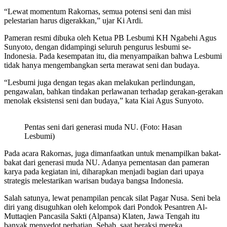
“Lewat momentum Rakornas, semua potensi seni dan misi
pelestarian harus digerakkan,” ujar Ki Ardi.
Pameran resmi dibuka oleh Ketua PB Lesbumi KH Ngabehi Agus
Sunyoto, dengan didampingi seluruh pengurus lesbumi se-
Indonesia. Pada kesempatan itu, dia menyampaikan bahwa Lesbumi
tidak hanya mengembangkan serta merawat seni dan budaya.
“Lesbumi juga dengan tegas akan melakukan perlindungan,
pengawalan, bahkan tindakan perlawanan terhadap gerakan-gerakan
menolak eksistensi seni dan budaya,” kata Kiai Agus Sunyoto.
Pentas seni dari generasi muda NU. (Foto: Hasan
Lesbumi)
Pada acara Rakornas, juga dimanfaatkan untuk menampilkan bakat-
bakat dari generasi muda NU. Adanya pementasan dan pameran
karya pada kegiatan ini, diharapkan menjadi bagian dari upaya
strategis melestarikan warisan budaya bangsa Indonesia.
Salah satunya, lewat penampilan pencak silat Pagar Nusa. Seni bela
diri yang disuguhkan oleh kelompok dari Pondok Pesantren Al-
Muttaqien Pancasila Sakti (Alpansa) Klaten, Jawa Tengah itu
banyak menyedot perhatian. Sebab, saat beraksi mereka