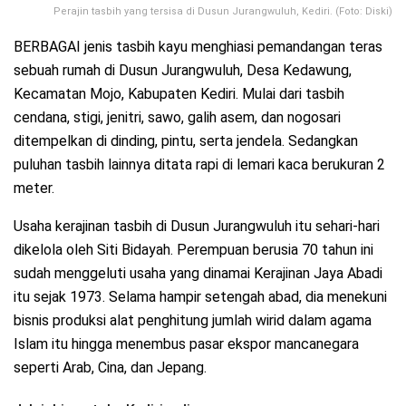
Perajin tasbih yang tersisa di Dusun Jurangwuluh, Kediri. (Foto: Diski)
BERBAGAI jenis tasbih kayu menghiasi pemandangan teras
sebuah rumah di Dusun Jurangwuluh, Desa Kedawung,
Kecamatan Mojo, Kabupaten Kediri. Mulai dari tasbih
cendana, stigi, jenitri, sawo, galih asem, dan nogosari
ditempelkan di dinding, pintu, serta jendela. Sedangkan
puluhan tasbih lainnya ditata rapi di lemari kaca berukuran 2
meter.
Usaha kerajinan tasbih di Dusun Jurangwuluh itu sehari-hari
dikelola oleh Siti Bidayah. Perempuan berusia 70 tahun ini
sudah menggeluti usaha yang dinamai Kerajinan Jaya Abadi
itu sejak 1973. Selama hampir setengah abad, dia menekuni
bisnis produksi alat penghitung jumlah wirid dalam agama
Islam itu hingga menembus pasar ekspor mancanegara
seperti Arab, Cina, dan Jepang.