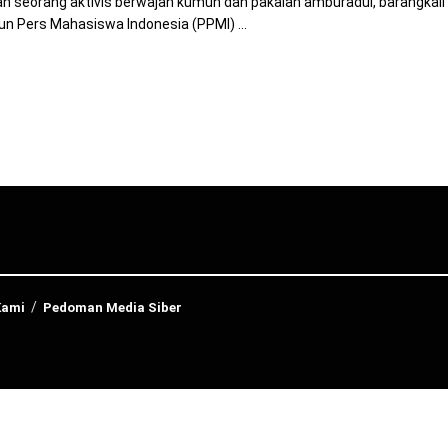
 seorang aktivis berwajah kumuh dan pakaian amburadul, barangkali 
n Pers Mahasiswa Indonesia (PPMI) ...
Kami
Pedoman Media Siber