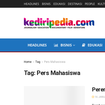
HEADLINES
BISNIS
EDUKASI
DESTINASI
PEOPLE
KULT
HEADLINES
BISNIS
EDUKASI
Home
Tag
Pers Mahasiswa
Tag:
Pers Mahasiswa
Pere
16 JANU