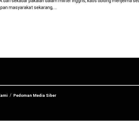
dari sekadar pakaian dalam militer Inggris, kaos oblong menjelma s
upan masyarakat sekarang, ...
Kami
Pedoman Media Siber