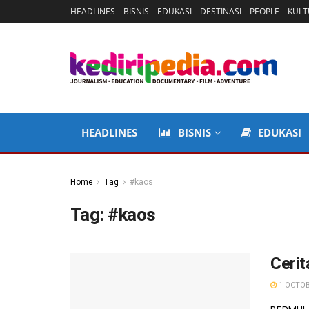
HEADLINES
BISNIS
EDUKASI
DESTINASI
PEOPLE
KULT
HEADLINES
BISNIS
EDUKASI
Home
Tag
#kaos
Tag:
#kaos
Ceri
1 OCTOB