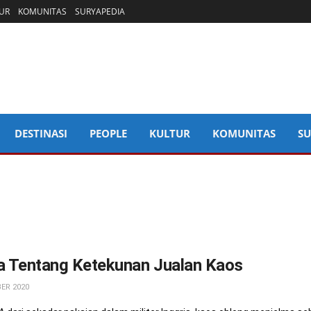
UR
KOMUNITAS
SURYAPEDIA
DESTINASI
PEOPLE
KULTUR
KOMUNITAS
SU
ta Tentang Ketekunan Jualan Kaos
ER 2020