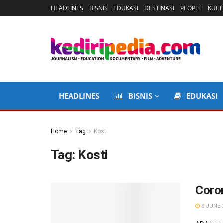
HEADLINES
BISNIS
EDUKASI
DESTINASI
PEOPLE
KULT
HEADLINES
BISNIS
EDUKASI
Home
Tag
Kosti
Tag:
Kosti
Coro
8 JUNE 