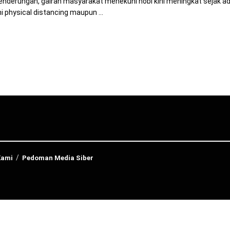
nderungan, gairah masyarakat menekuni hobi kini meningkat sejak ad
i physical distancing maupun ...
Kami
Pedoman Media Siber