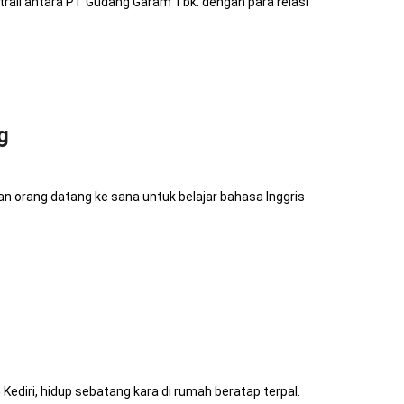
rail antara PT Gudang Garam Tbk. dengan para relasi
g
uan orang datang ke sana untuk belajar bahasa Inggris
Kediri, hidup sebatang kara di rumah beratap terpal.