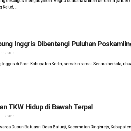
g sekaligus mengasyikkan. Begitu suasana latihan bersama (latber) t
 Kelud, ...
ung Inggris Dibentengi Puluhan Poskamlin
BER 2016
Inggris di Pare, Kabupaten Kediri, semakin ramai. Secara berkala, rib
an TKW Hidup di Bawah Terpal
BER 2016
, warga Dusun Batuasri, Desa Batuaji, Kecamatan Ringinrejo, Kabupaten 