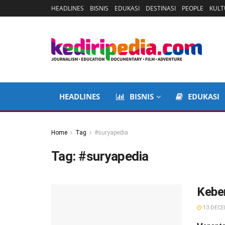
HEADLINES
BISNIS
EDUKASI
DESTINASI
PEOPLE
KULT
HEADLINES
BISNIS
EDUKASI
Home
Tag
#suryapedia
Tag:
#suryapedia
Kebe
13 DECE