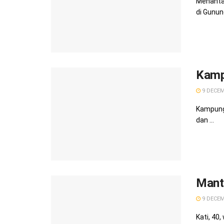
Menantan
di Gunung
Kamp
9 DECEM
Kampung 
dan ...
Mant
9 DECEM
Kati, 40