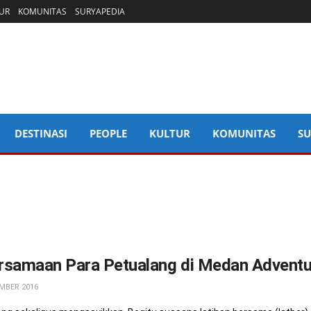
UR
KOMUNITAS
SURYAPEDIA
DESTINASI
PEOPLE
KULTUR
KOMUNITAS
SU
rsamaan Para Petualang di Medan Advent
MBER 2016