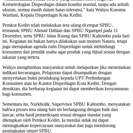
Kemetrologian Disperdagin dalam kondisi normal, tanpa ada selisih
ukuran, semua masih dalam batas toleransi,” kata Wahyu Kusuma
Wardani, Kepala Disperdagin Kota Kediri.
Pemkot Kediri telah melakukan tera ulang di empat SPBU,
termasuk SPBU Ahmad Dahlan dan SPBU Ngampel pada 11
Desember, serta SPBU Jalan Raung dan SPBU Kaliombo pada hari
ini. Kegiatan ini bukan hanya dilakukan saat momen Nataru, tetapi
juga merupakan agenda rutin Disperdagin untuk melindungi
konsumen dan pemilik usaha agar produk yang dijual sesuai dengan
takaran yang tertera.
Wahyu menghimbau masyarakat untuk melaporkan jika menemukan
indikasi kecurangan. Pelaporan dapat disampaikan dengan
menyertakan bukti pendukung kepada UPT Perlindungan
Konsumen atau ke Kantor Disperdagin Kota Kediri. Dengan
demikian, dia berharap kegiatan ini dapat memberikan kenyamanan
bagi konsumen.
Sementara itu, Nurkholik, Supervisor SPBU Kaliombo, menyatakan
bahwa proses tera ulang hari ini berlangsung dengan baik dan
lancar, serta hasil pemeriksaan sesuai dengan standar yang
ditetapkan oleh Pemkot Kediri. Ia menilai sidak ini dapat
meningkatkan kepercayaan masyarakat dan juga mendorong
peningkatan omzet SPBU.