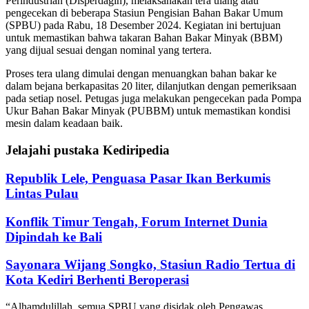
Perindustrian (Disperdagin), melaksanakan tera ulang atau
pengecekan di beberapa Stasiun Pengisian Bahan Bakar Umum
(SPBU) pada Rabu, 18 Desember 2024. Kegiatan ini bertujuan
untuk memastikan bahwa takaran Bahan Bakar Minyak (BBM)
yang dijual sesuai dengan nominal yang tertera.
Proses tera ulang dimulai dengan menuangkan bahan bakar ke
dalam bejana berkapasitas 20 liter, dilanjutkan dengan pemeriksaan
pada setiap nosel. Petugas juga melakukan pengecekan pada Pompa
Ukur Bahan Bakar Minyak (PUBBM) untuk memastikan kondisi
mesin dalam keadaan baik.
Jelajahi pustaka Kediripedia
Republik Lele, Penguasa Pasar Ikan Berkumis
Lintas Pulau
Konflik Timur Tengah, Forum Internet Dunia
Dipindah ke Bali
Sayonara Wijang Songko, Stasiun Radio Tertua di
Kota Kediri Berhenti Beroperasi
“Alhamdulillah, semua SPBU yang disidak oleh Pengawas