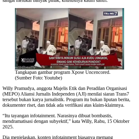
sangat melukai banyak pihak, khususnya kaum santri.
Tangkapan gambar program Xpose Uncencored.
(Sumber Foto: Youtube)
Willy Pramudya, anggota Majelis Etik dan Peradilan Organisasi
(MEPO) Aliansi Jurnalis Independen (AJI) menilai siaran Trans7
tersebut bukan karya jurnalistik. Program itu bukan liputan berita,
dokumenter riset, dan tidak ada verifikasi atas klaim-klaimnya.
“Itu tayangan infotainment. Narasinya dibuat bombastis,
mendramatisasi dengan subyektif,” kata Willy, Rabu, 15 Oktober
2025.
Dia menjelaskan, konten infotainment biasanya memang