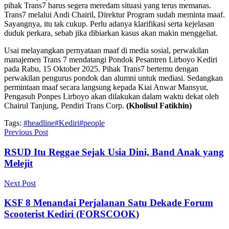
pihak Trans7 harus segera meredam situasi yang terus memanas.
Trans7 melalui Andi Chairil, Direktur Program sudah meminta maaf.
Sayangnya, itu tak cukup. Perlu adanya klarifikasi serta kejelasan
duduk perkara, sebab jika dibiarkan kasus akan makin menggeliat.
Usai melayangkan pernyataan maaf di media sosial, perwakilan
manajemen Trans 7 mendatangi Pondok Pesantren Lirboyo Kediri
pada Rabu, 15 Oktober 2025. Pihak Trans7 bertemu dengan
perwakilan pengurus pondok dan alumni untuk mediasi. Sedangkan
permintaan maaf secara langsung kepada Kiai Anwar Mansyur,
Pengasuh Ponpes Lirboyo akan dilakukan dalam waktu dekat oleh
Chairul Tanjung, Pendiri Trans Corp.
(Kholisul Fatikhin)
Tags:
#headline
#Kediri
#people
Previous Post
RSUD Itu Reggae Sejak Usia Dini, Band Anak yang
Melejit
Next Post
KSF 8 Menandai Perjalanan Satu Dekade Forum
Scooterist Kediri (FORSCOOK)