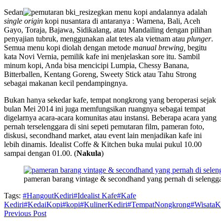
Sedan
gkan menu kopi andalannya adalah
single origin
kopi nusantara di antaranya : Wamena, Bali, Aceh
Gayo, Toraja, Bajawa, Sidikalang, atau Mandailing dengan pilihan
penyajian tubruk, menggunakan alat tetes ala vietnam atau
plunger
.
Semua menu kopi diolah dengan metode
manual brewing,
begitu
kata Novi Vernia, pemilik kafe ini menjelaskan sore itu. Sambil
minum kopi, Anda bisa mencicipi Lumpia, Chessy Banana,
Bitterballen, Kentang Goreng, Sweety Stick atau Tahu Strong
sebagai makanan kecil pendampingnya.
Bukan hanya sekedar kafe, tempat nongkrong yang beroperasi sejak
bulan Mei 2014 ini juga memfungsikan ruangnya sebagai tempat
digelarnya acara-acara komunitas atau instansi. Beberapa acara yang
pernah terselenggara di sini sepeti pemutaran film, pameran foto,
diskusi, secondhand market, atau event lain menjadikan kafe ini
lebih dinamis. Idealist Coffe & Kitchen buka mulai pukul 10.00
sampai dengan 01.00. (
Nakula
)
pameran barang vintage & secondhand yang pernah di selenggar
Tags:
#HangoutKediri
#Idealist Kafe
#Kafe
Kediri
#KedaiKopi
#kopi
#KulinerKediri
#TempatNongkrong
#WisataK
Previous Post