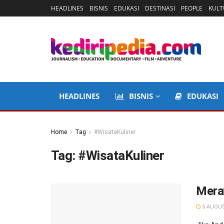
HEADLINES
BISNIS
EDUKASI
DESTINASI
PEOPLE
KULT
HEADLINES
BISNIS
EDUKASI
Home
Tag
#WisataKuliner
Tag:
#WisataKuliner
Meray
5 AUGUS