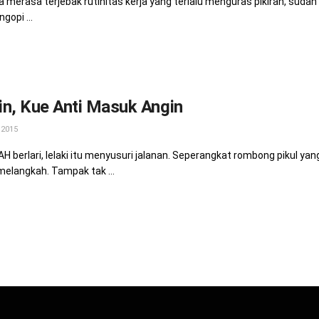
a merasa terjebak rutinitas kerja yang terlalu menguras pikiran, sud
gopi ...
n, Kue Anti Masuk Angin
 2015
 berlari, lelaki itu menyusuri jalanan. Seperangkat rombong pikul ya
melangkah. Tampak tak ...