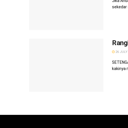
Jika And
sekedar n
Rangi
26 JULY
SETENGAH
kakinya 