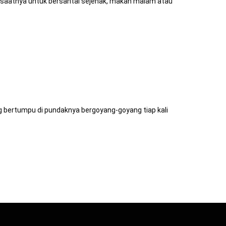
ah saatnya untuk bersantai sejenak, makan malam atau
ng bertumpu di pundaknya bergoyang-goyang tiap kali