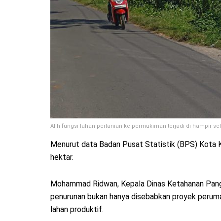
Alih fungsi lahan pertanian ke permukiman terjadi di hampir se
Menurut data Badan Pusat Statistik (BPS) Kota K
hektar.
Mohammad Ridwan, Kepala Dinas Ketahanan Pangan
penurunan bukan hanya disebabkan proyek perumahan
lahan produktif.