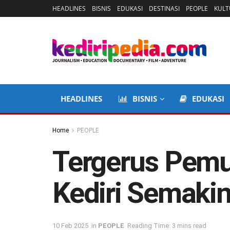
HEADLINES
BISNIS
EDUKASI
DESTINASI
PEOPLE
KULT
HEADLINES
BISNIS
EDUKASI
Home
PEOPLE
Tergerus Pemu
Kediri Semaki
10 Feb 2025
in
PEOPLE
Reading Time: 3 mins read