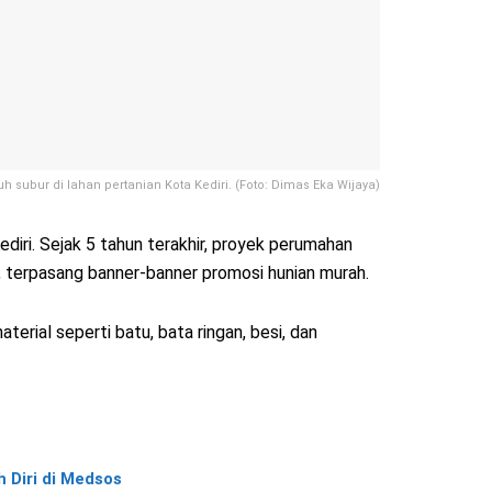
subur di lahan pertanian Kota Kediri. (Foto: Dimas Eka Wijaya)
iri. Sejak 5 tahun terakhir, proyek perumahan
n, terpasang banner-banner promosi hunian murah.
erial seperti batu, bata ringan, besi, dan
 Diri di Medsos