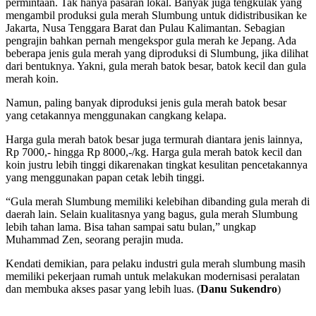
permintaan. Tak hanya pasaran lokal. Banyak juga tengkulak yang
mengambil produksi gula merah Slumbung untuk didistribusikan ke
Jakarta, Nusa Tenggara Barat dan Pulau Kalimantan. Sebagian
pengrajin bahkan pernah mengekspor gula merah ke Jepang. Ada
beberapa jenis gula merah yang diproduksi di Slumbung, jika dilihat
dari bentuknya. Yakni, gula merah batok besar, batok kecil dan gula
merah koin.
Namun, paling banyak diproduksi jenis gula merah batok besar
yang cetakannya menggunakan cangkang kelapa.
Harga gula merah batok besar juga termurah diantara jenis lainnya,
Rp 7000,- hingga Rp 8000,-/kg. Harga gula merah batok kecil dan
koin justru lebih tinggi dikarenakan tingkat kesulitan pencetakannya
yang menggunakan papan cetak lebih tinggi.
“Gula merah Slumbung memiliki kelebihan dibanding gula merah di
daerah lain. Selain kualitasnya yang bagus, gula merah Slumbung
lebih tahan lama. Bisa tahan sampai satu bulan,” ungkap
Muhammad Zen, seorang perajin muda.
Kendati demikian, para pelaku industri gula merah slumbung masih
memiliki pekerjaan rumah untuk melakukan modernisasi peralatan
dan membuka akses pasar yang lebih luas. (
Danu Sukendro
)