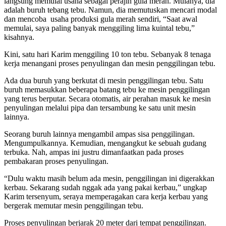
langsung memulai usaha sebagai perajin gula merah. Mulanya, dia
adalah buruh tebang tebu. Namun, dia memutuskan mencari modal
dan mencoba usaha produksi gula merah sendiri, “Saat awal
memulai, saya paling banyak menggiling lima kuintal tebu,”
kisahnya.
Kini, satu hari Karim menggiling 10 ton tebu. Sebanyak 8 tenaga
kerja menangani proses penyulingan dan mesin penggilingan tebu.
Ada dua buruh yang berkutat di mesin penggilingan tebu. Satu
buruh memasukkan beberapa batang tebu ke mesin penggilingan
yang terus berputar. Secara otomatis, air perahan masuk ke mesin
penyulingan melalui pipa dan tersambung ke satu unit mesin
lainnya.
Seorang buruh lainnya mengambil ampas sisa penggilingan.
Mengumpulkannya. Kemudian, mengangkut ke sebuah gudang
terbuka. Nah, ampas ini justru dimanfaatkan pada proses
pembakaran proses penyulingan.
“Dulu waktu masih belum ada mesin, penggilingan ini digerakkan
kerbau. Sekarang sudah nggak ada yang pakai kerbau,” ungkap
Karim tersenyum, seraya memperagakan cara kerja kerbau yang
bergerak memutar mesin penggilingan tebu.
Proses penyulingan berjarak 20 meter dari tempat penggilingan.