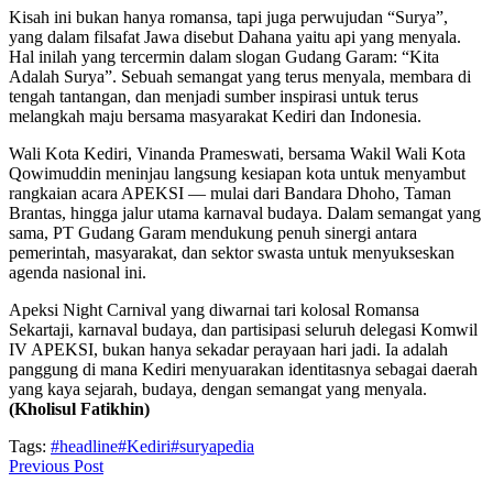
Kisah ini bukan hanya romansa, tapi juga perwujudan “Surya”,
yang dalam filsafat Jawa disebut Dahana yaitu api yang menyala.
Hal inilah yang tercermin dalam slogan Gudang Garam: “Kita
Adalah Surya”. Sebuah semangat yang terus menyala, membara di
tengah tantangan, dan menjadi sumber inspirasi untuk terus
melangkah maju bersama masyarakat Kediri dan Indonesia.
Wali Kota Kediri, Vinanda Prameswati, bersama Wakil Wali Kota
Qowimuddin meninjau langsung kesiapan kota untuk menyambut
rangkaian acara APEKSI — mulai dari Bandara Dhoho, Taman
Brantas, hingga jalur utama karnaval budaya. Dalam semangat yang
sama, PT Gudang Garam mendukung penuh sinergi antara
pemerintah, masyarakat, dan sektor swasta untuk menyukseskan
agenda nasional ini.
Apeksi Night Carnival yang diwarnai tari kolosal Romansa
Sekartaji, karnaval budaya, dan partisipasi seluruh delegasi Komwil
IV APEKSI, bukan hanya sekadar perayaan hari jadi. Ia adalah
panggung di mana Kediri menyuarakan identitasnya sebagai daerah
yang kaya sejarah, budaya, dengan semangat yang menyala.
(Kholisul Fatikhin)
Tags:
#headline
#Kediri
#suryapedia
Previous Post