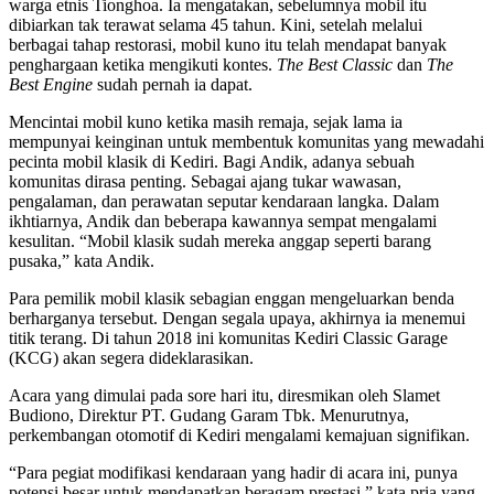
warga etnis Tionghoa. Ia mengatakan, sebelumnya mobil itu
dibiarkan tak terawat selama 45 tahun. Kini, setelah melalui
berbagai tahap restorasi, mobil kuno itu telah mendapat banyak
penghargaan ketika mengikuti kontes.
The Best Classic
dan
The
Best Engine
sudah pernah ia dapat.
Mencintai mobil kuno ketika masih remaja, sejak lama ia
mempunyai keinginan untuk membentuk komunitas yang mewadahi
pecinta mobil klasik di Kediri. Bagi Andik, adanya sebuah
komunitas dirasa penting. Sebagai ajang tukar wawasan,
pengalaman, dan perawatan seputar kendaraan langka. Dalam
ikhtiarnya, Andik dan beberapa kawannya sempat mengalami
kesulitan. “Mobil klasik sudah mereka anggap seperti barang
pusaka,” kata Andik.
Para pemilik mobil klasik sebagian enggan mengeluarkan benda
berharganya tersebut. Dengan segala upaya, akhirnya ia menemui
titik terang. Di tahun 2018 ini komunitas Kediri Classic Garage
(KCG) akan segera dideklarasikan.
Acara yang dimulai pada sore hari itu, diresmikan oleh Slamet
Budiono, Direktur PT. Gudang Garam Tbk. Menurutnya,
perkembangan otomotif di Kediri mengalami kemajuan signifikan.
“Para pegiat modifikasi kendaraan yang hadir di acara ini, punya
potensi besar untuk mendapatkan beragam prestasi,” kata pria yang