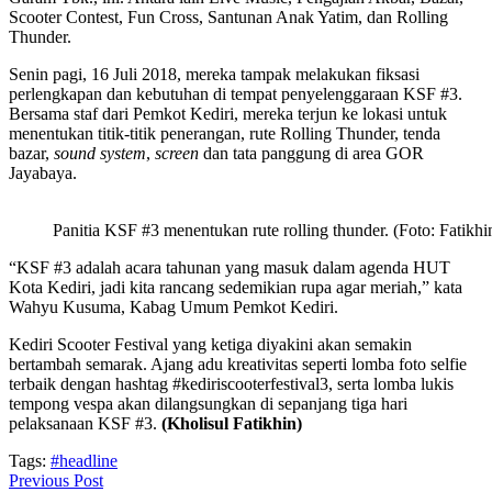
Scooter Contest, Fun Cross, Santunan Anak Yatim, dan Rolling
Thunder.
Senin pagi, 16 Juli 2018, mereka tampak melakukan fiksasi
perlengkapan dan kebutuhan di tempat penyelenggaraan KSF #3.
Bersama staf dari Pemkot Kediri, mereka terjun ke lokasi untuk
menentukan titik-titik penerangan, rute Rolling Thunder, tenda
bazar,
sound system
,
screen
dan tata panggung di area GOR
Jayabaya.
Panitia KSF #3 menentukan rute rolling thunder. (Foto: Fatikhi
“KSF #3 adalah acara tahunan yang masuk dalam agenda HUT
Kota Kediri, jadi kita rancang sedemikian rupa agar meriah,” kata
Wahyu Kusuma, Kabag Umum Pemkot Kediri.
Kediri Scooter Festival yang ketiga diyakini akan semakin
bertambah semarak. Ajang adu kreativitas seperti lomba foto selfie
terbaik dengan hashtag #kediriscooterfestival3, serta lomba lukis
tempong vespa akan dilangsungkan di sepanjang tiga hari
pelaksanaan KSF #3.
(Kholisul Fatikhin)
Tags:
#headline
Previous Post