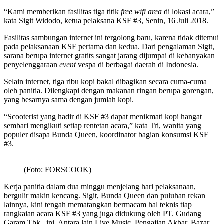
“Kami memberikan fasilitas tiga titik
free wifi area
di lokasi acara,”
kata Sigit Widodo, ketua pelaksana KSF #3, Senin, 16 Juli 2018.
Fasilitas sambungan internet ini tergolong baru, karena tidak ditemui
pada pelaksanaan KSF pertama dan kedua. Dari pengalaman Sigit,
sarana berupa internet gratits sangat jarang dijumpai di kebanyakan
penyelenggaraan
event
vespa di berbagai daerah di Indonesia.
Selain internet, tiga ribu kopi bakal dibagikan secara cuma-cuma
oleh panitia. Dilengkapi dengan makanan ringan berupa gorengan,
yang besarnya sama dengan jumlah kopi.
“Scooterist yang hadir di KSF #3 dapat menikmati kopi hangat
sembari mengikuti setiap rentetan acara,” kata Tri, wanita yang
populer disapa Bunda Queen, koordinator bagian konsumsi KSF
#3.
(Foto: FORSCOOK)
Kerja panitia dalam dua minggu menjelang hari pelaksanaan,
bergulir makin kencang. Sigit, Bunda Queen dan puluhan rekan
lainnya, kini tengah mematangkan bermacam hal teknis tiap
rangkaian acara KSF #3 yang juga didukung oleh PT. Gudang
Garam Tbk., ini. Antara lain Live Music, Pengajian Akbar, Bazar,