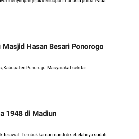
awa menyimpan jejak kehidupan manusia purba. Pada
i Masjid Hasan Besari Ponorogo
s, Kabupaten Ponorogo. Masyarakat sekitar
a 1948 di Madiun
k terawat. Tembok kamar mandi di sebelahnya sudah