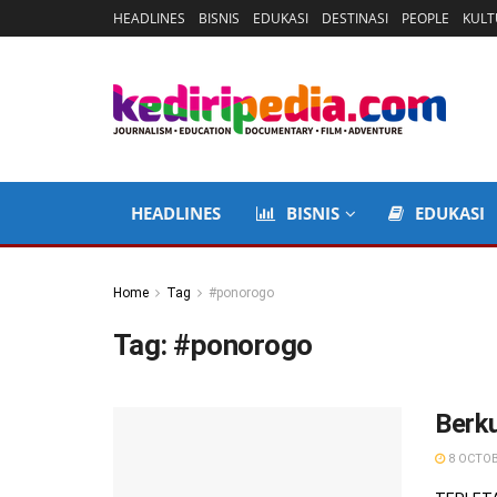
HEADLINES
BISNIS
EDUKASI
DESTINASI
PEOPLE
KULT
HEADLINES
BISNIS
EDUKASI
Home
Tag
#ponorogo
Tag:
#ponorogo
Berku
8 OCTOB