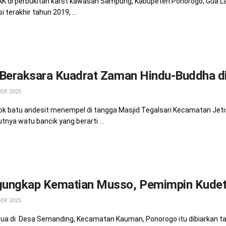
K di perbukitan karst kawasan Sampung, Kabupeten Ponorogo, Gua L
 terakhir tahun 2019, ...
 Beraksara Kuadrat Zaman Hindu-Buddha d
ER 2025
ok batu andesit menempel di tangga Masjid Tegalsari Kecamatan Jeti
nya watu bancik yang berarti ...
ungkap Kematian Musso, Pemimpin Kudet
ER 2025
a di Desa Semanding, Kecamatan Kauman, Ponorogo itu dibiarkan ta