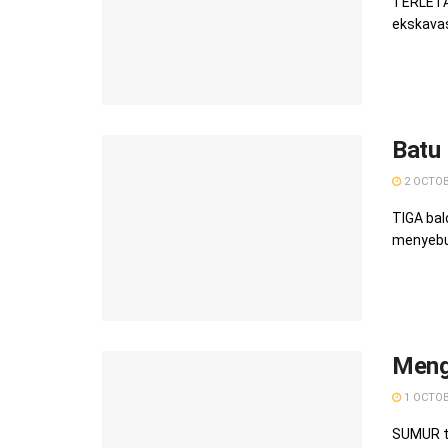
TERLETA
ekskavasi
Batu
2 OCTOB
TIGA bal
menyebut
Meng
1 OCTOB
SUMUR tu