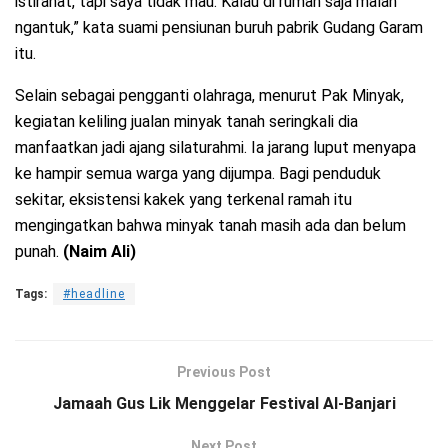
istirahat, tapi saya tidak mau. Kalau di rumah saja malah
ngantuk,” kata suami pensiunan buruh pabrik Gudang Garam
itu.
Selain sebagai pengganti olahraga, menurut Pak Minyak,
kegiatan keliling jualan minyak tanah seringkali dia
manfaatkan jadi ajang silaturahmi. Ia jarang luput menyapa
ke hampir semua warga yang dijumpa. Bagi penduduk
sekitar, eksistensi kakek yang terkenal ramah itu
mengingatkan bahwa minyak tanah masih ada dan belum
punah.
(Naim Ali)
Tags:
#headline
Previous Post
Jamaah Gus Lik Menggelar Festival Al-Banjari
Next Post