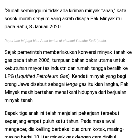
“Sudah seminggu ini tidak ada kiriman minyak tanah,” kata
sosok murah senyum yang akrab disapa Pak Minyak itu,
pada Rabu, 8 Januari 2020.
Reportase ini juga bisa Anda tonton di channel Youtube Kediripedia.
Sejak pemerintah memberlakukan konversi minyak tanah ke
gas pada tahun 2006, tumpuan bahan bakar utama untuk
kebutuhan mayoritas industri dan rumah tangga beralih ke
LPG (
Liquified Petroleum Gas
). Kendati minyak yang bagi
orang Jawa disebut sebagai
lenga gas
itu kian langka, Pak
Minyak masih bertahan menafkahi hidupnya dari berjualan
minyak tanah.
Bapak tiga anak ini telah menjalani pekerjaan tersebut
sepanjang empat puluh satu tahun. Pada masa awal
mengecer, dia keliling berbekal dua drum kotak, masing-
masing berisi 18 liter minyak gas dengan cara dipikul.