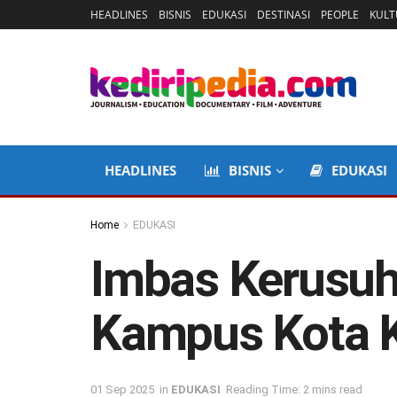
HEADLINES
BISNIS
EDUKASI
DESTINASI
PEOPLE
KULT
HEADLINES
BISNIS
EDUKASI
Home
EDUKASI
Imbas Kerusuh
Kampus Kota Ke
01 Sep 2025
in
EDUKASI
Reading Time: 2 mins read