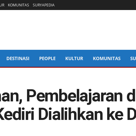
UR
KOMUNITAS
SURYAPEDIA
DESTINASI
PEOPLE
KULTUR
KOMUNITAS
SU
an, Pembelajaran d
diri Dialihkan ke D