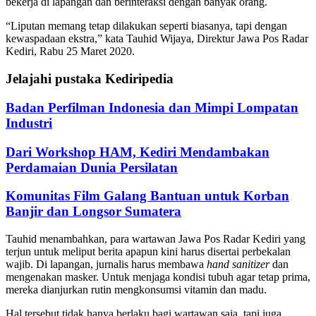
bekerja di lapangan dan berinteraksi dengan banyak orang.
“Liputan memang tetap dilakukan seperti biasanya, tapi dengan
kewaspadaan ekstra,” kata Tauhid Wijaya, Direktur Jawa Pos Radar
Kediri, Rabu 25 Maret 2020.
Jelajahi pustaka Kediripedia
Badan Perfilman Indonesia dan Mimpi Lompatan
Industri
Dari Workshop HAM, Kediri Mendambakan
Perdamaian Dunia Persilatan
Komunitas Film Galang Bantuan untuk Korban
Banjir dan Longsor Sumatera
Tauhid menambahkan, para wartawan Jawa Pos Radar Kediri yang
terjun untuk meliput berita apapun kini harus disertai perbekalan
wajib. Di lapangan, jurnalis harus membawa
hand sanitizer
dan
mengenakan masker. Untuk menjaga kondisi tubuh agar tetap prima,
mereka dianjurkan rutin mengkonsumsi vitamin dan madu.
Hal tersebut tidak hanya berlaku bagi wartawan saja, tapi juga