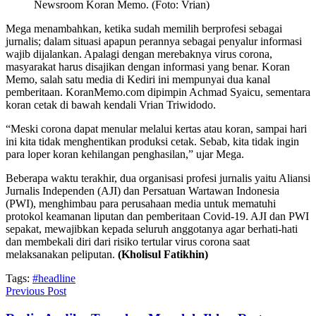
Newsroom Koran Memo. (Foto: Vrian)
Mega menambahkan, ketika sudah memilih berprofesi sebagai
jurnalis; dalam situasi apapun perannya sebagai penyalur informasi
wajib dijalankan. Apalagi dengan merebaknya virus corona,
masyarakat harus disajikan dengan informasi yang benar. Koran
Memo, salah satu media di Kediri ini mempunyai dua kanal
pemberitaan. KoranMemo.com dipimpin Achmad Syaicu, sementara
koran cetak di bawah kendali Vrian Triwidodo.
“Meski corona dapat menular melalui kertas atau koran, sampai hari
ini kita tidak menghentikan produksi cetak. Sebab, kita tidak ingin
para loper koran kehilangan penghasilan,” ujar Mega.
Beberapa waktu terakhir, dua organisasi profesi jurnalis yaitu Aliansi
Jurnalis Independen (AJI) dan Persatuan Wartawan Indonesia
(PWI), menghimbau para perusahaan media untuk mematuhi
protokol keamanan liputan dan pemberitaan Covid-19. AJI dan PWI
sepakat, mewajibkan kepada seluruh anggotanya agar berhati-hati
dan membekali diri dari risiko tertular virus corona saat
melaksanakan peliputan.
(Kholisul Fatikhin)
Tags:
#headline
Previous Post