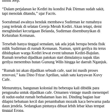
mobil Jeep.
“Dalam perjalanan ke Kediri itu kondisi Pak Dirman sudah sakit,
tapi menolak ditandu,” ujar Facris.
Soerahmad awalnya hendak membawa Sudirman ke rumahnya
yang terletak di selatan Gereja Merah Kediri. Akan tetapi, demi
menghindari kecurigaan Belanda, Sudirman disembunyikan di
Kelurahan Kemasan.
Tersebab hanya tinggal semalam, tak ada jejak berupa benda fisik
milik Sudirman di rumah Kemasan. Namun, spirit gerilya itu terus
dihidupkan warga Kediri lewat event tahunan Kediri-Bajulan.
Rumah tersebut dijadikan patokan start dimulainya napak tilas
gerilya menembus hutan Gunung Wilis hingga ke daerah Nganjuk.
“Rumah ini akan dijadikan sebuah cafe, saat ini masih proses
renovasi,” kata Dino Frizar Aprilian, salah satu karyawan Kuvy
Cafe.
Menurutnya, bangunan kolonial itu beberapa kali dibidik para
pengusaha untuk dijadikan cafe. Ornamen vintage masih menempel
di sudut-sudut rumah berhalaman luas ini. Dinding bagian luar
dilapisi bebatuan kecil dan penambahan mozaik kaca berwarna pada
daun jendela. Sedangkan pintunya dibuat lebih lebar khas tempat
tinggal Eropa.