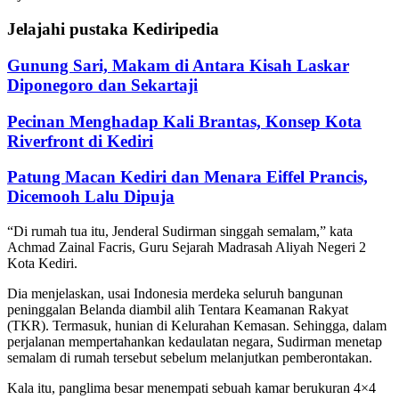
Jelajahi pustaka Kediripedia
Gunung Sari, Makam di Antara Kisah Laskar
Diponegoro dan Sekartaji
Pecinan Menghadap Kali Brantas, Konsep Kota
Riverfront di Kediri
Patung Macan Kediri dan Menara Eiffel Prancis,
Dicemooh Lalu Dipuja
“Di rumah tua itu, Jenderal Sudirman singgah semalam,” kata
Achmad Zainal Facris, Guru Sejarah Madrasah Aliyah Negeri 2
Kota Kediri.
Dia menjelaskan, usai Indonesia merdeka seluruh bangunan
peninggalan Belanda diambil alih Tentara Keamanan Rakyat
(TKR). Termasuk, hunian di Kelurahan Kemasan. Sehingga, dalam
perjalanan mempertahankan kedaulatan negara, Sudirman menetap
semalam di rumah tersebut sebelum melanjutkan pemberontakan.
Kala itu, panglima besar menempati sebuah kamar berukuran 4×4