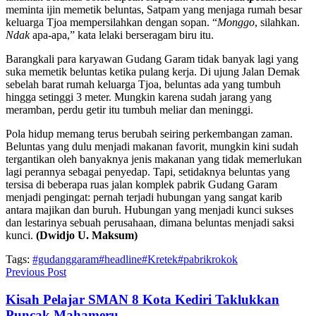
meminta ijin memetik beluntas, Satpam yang menjaga rumah besar
keluarga Tjoa mempersilahkan dengan sopan. “
Monggo
, silahkan.
Ndak
apa-apa,” kata lelaki berseragam biru itu.
Barangkali para karyawan Gudang Garam tidak banyak lagi yang
suka memetik beluntas ketika pulang kerja. Di ujung Jalan Demak
sebelah barat rumah keluarga Tjoa, beluntas ada yang tumbuh
hingga setinggi 3 meter. Mungkin karena sudah jarang yang
meramban, perdu getir itu tumbuh meliar dan meninggi.
Pola hidup memang terus berubah seiring perkembangan zaman.
Beluntas yang dulu menjadi makanan favorit, mungkin kini sudah
tergantikan oleh banyaknya jenis makanan yang tidak memerlukan
lagi perannya sebagai penyedap. Tapi, setidaknya beluntas yang
tersisa di beberapa ruas jalan komplek pabrik Gudang Garam
menjadi pengingat: pernah terjadi hubungan yang sangat karib
antara majikan dan buruh. Hubungan yang menjadi kunci sukses
dan lestarinya sebuah perusahaan, dimana beluntas menjadi saksi
kunci.
(Dwidjo U. Maksum)
Tags:
#gudanggaram
#headline
#Kretek
#pabrikrokok
Previous Post
Kisah Pelajar SMAN 8 Kota Kediri Taklukkan
Puncak Mahameru