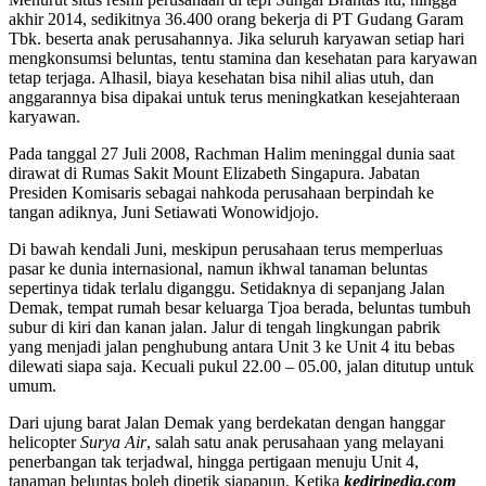
akhir 2014, sedikitnya 36.400 orang bekerja di PT Gudang Garam
Tbk. beserta anak perusahannya. Jika seluruh karyawan setiap hari
mengkonsumsi beluntas, tentu stamina dan kesehatan para karyawan
tetap terjaga. Alhasil, biaya kesehatan bisa nihil alias utuh, dan
anggarannya bisa dipakai untuk terus meningkatkan kesejahteraan
karyawan.
Pada tanggal 27 Juli 2008, Rachman Halim meninggal dunia saat
dirawat di Rumas Sakit Mount Elizabeth Singapura. Jabatan
Presiden Komisaris sebagai nahkoda perusahaan berpindah ke
tangan adiknya, Juni Setiawati Wonowidjojo.
Di bawah kendali Juni, meskipun perusahaan terus memperluas
pasar ke dunia internasional, namun ikhwal tanaman beluntas
sepertinya tidak terlalu diganggu. Setidaknya di sepanjang Jalan
Demak, tempat rumah besar keluarga Tjoa berada, beluntas tumbuh
subur di kiri dan kanan jalan. Jalur di tengah lingkungan pabrik
yang menjadi jalan penghubung antara Unit 3 ke Unit 4 itu bebas
dilewati siapa saja. Kecuali pukul 22.00 – 05.00, jalan ditutup untuk
umum.
Dari ujung barat Jalan Demak yang berdekatan dengan hanggar
helicopter
Surya Air
, salah satu anak perusahaan yang melayani
penerbangan tak terjadwal, hingga pertigaan menuju Unit 4,
tanaman beluntas boleh dipetik siapapun. Ketika
kediripedia.com