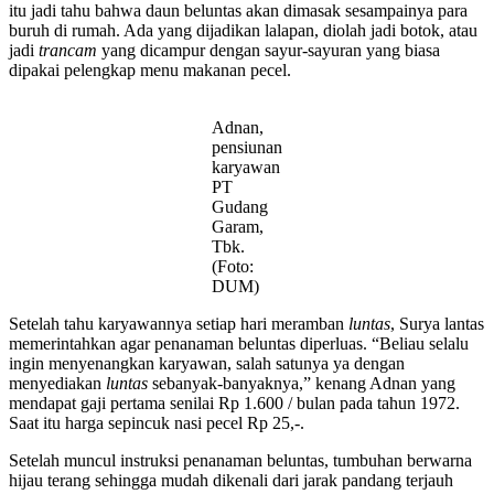
itu jadi tahu bahwa daun beluntas akan dimasak sesampainya para
buruh di rumah. Ada yang dijadikan lalapan, diolah jadi botok, atau
jadi
trancam
yang dicampur dengan sayur-sayuran yang biasa
dipakai pelengkap menu makanan pecel.
Adnan,
pensiunan
karyawan
PT
Gudang
Garam,
Tbk.
(Foto:
DUM)
Setelah tahu karyawannya setiap hari meramban
luntas
, Surya lantas
memerintahkan agar penanaman beluntas diperluas. “Beliau selalu
ingin menyenangkan karyawan, salah satunya ya dengan
menyediakan
luntas
sebanyak-banyaknya,” kenang Adnan yang
mendapat gaji pertama senilai Rp 1.600 / bulan pada tahun 1972.
Saat itu harga sepincuk nasi pecel Rp 25,-.
Setelah muncul instruksi penanaman beluntas, tumbuhan berwarna
hijau terang sehingga mudah dikenali dari jarak pandang terjauh