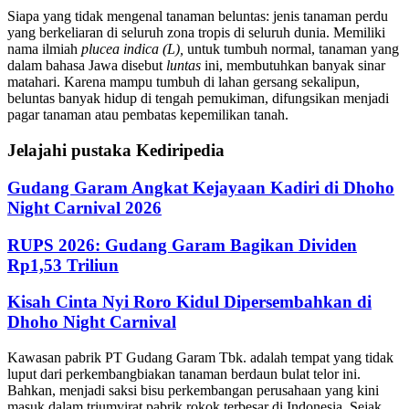
Siapa yang tidak mengenal tanaman beluntas: jenis tanaman perdu
yang berkeliaran di seluruh zona tropis di seluruh dunia. Memiliki
nama ilmiah
plucea indica (L),
untuk tumbuh normal, tanaman yang
dalam bahasa Jawa disebut
luntas
ini, membutuhkan banyak sinar
matahari. Karena mampu tumbuh di lahan gersang sekalipun,
beluntas banyak hidup di tengah pemukiman, difungsikan menjadi
pagar tanaman atau pembatas kepemilikan tanah.
Jelajahi pustaka Kediripedia
Gudang Garam Angkat Kejayaan Kadiri di Dhoho
Night Carnival 2026
RUPS 2026: Gudang Garam Bagikan Dividen
Rp1,53 Triliun
Kisah Cinta Nyi Roro Kidul Dipersembahkan di
Dhoho Night Carnival
Kawasan pabrik PT Gudang Garam Tbk. adalah tempat yang tidak
luput dari perkembangbiakan tanaman berdaun bulat telor ini.
Bahkan, menjadi saksi bisu perkembangan perusahaan yang kini
masuk dalam triumvirat pabrik rokok terbesar di Indonesia. Sejak