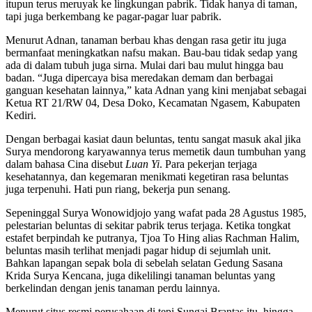
itupun terus meruyak ke lingkungan pabrik. Tidak hanya di taman,
tapi juga berkembang ke pagar-pagar luar pabrik.
Menurut Adnan, tanaman berbau khas dengan rasa getir itu juga
bermanfaat meningkatkan nafsu makan. Bau-bau tidak sedap yang
ada di dalam tubuh juga sirna. Mulai dari bau mulut hingga bau
badan. “Juga dipercaya bisa meredakan demam dan berbagai
ganguan kesehatan lainnya,” kata Adnan yang kini menjabat sebagai
Ketua RT 21/RW 04, Desa Doko, Kecamatan Ngasem, Kabupaten
Kediri.
Dengan berbagai kasiat daun beluntas, tentu sangat masuk akal jika
Surya mendorong karyawannya terus memetik daun tumbuhan yang
dalam bahasa Cina disebut
Luan Yi
. Para pekerjan terjaga
kesehatannya, dan kegemaran menikmati kegetiran rasa beluntas
juga terpenuhi. Hati pun riang, bekerja pun senang.
Sepeninggal Surya Wonowidjojo yang wafat pada 28 Agustus 1985,
pelestarian beluntas di sekitar pabrik terus terjaga. Ketika tongkat
estafet berpindah ke putranya, Tjoa To Hing alias Rachman Halim,
beluntas masih terlihat menjadi pagar hidup di sejumlah unit.
Bahkan lapangan sepak bola di sebelah selatan Gedung Sasana
Krida Surya Kencana, juga dikelilingi tanaman beluntas yang
berkelindan dengan jenis tanaman perdu lainnya.
Menurut situs resmi perusahaan di tepi Sungai Brantas itu, hingga