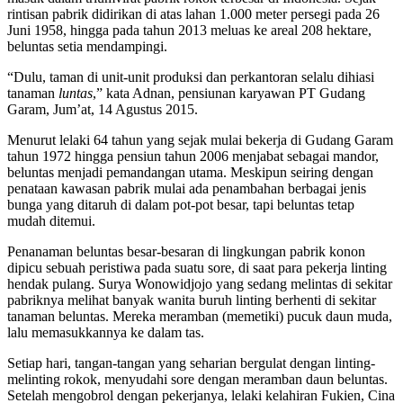
rintisan pabrik didirikan di atas lahan 1.000 meter persegi pada 26
Juni 1958, hingga pada tahun 2013 meluas ke areal 208 hektare,
beluntas setia mendampingi.
“Dulu, taman di unit-unit produksi dan perkantoran selalu dihiasi
tanaman
luntas
,” kata Adnan, pensiunan karyawan PT Gudang
Garam, Jum’at, 14 Agustus 2015.
Menurut lelaki 64 tahun yang sejak mulai bekerja di Gudang Garam
tahun 1972 hingga pensiun tahun 2006 menjabat sebagai mandor,
beluntas menjadi pemandangan utama. Meskipun seiring dengan
penataan kawasan pabrik mulai ada penambahan berbagai jenis
bunga yang ditaruh di dalam pot-pot besar, tapi beluntas tetap
mudah ditemui.
Penanaman beluntas besar-besaran di lingkungan pabrik konon
dipicu sebuah peristiwa pada suatu sore, di saat para pekerja linting
hendak pulang. Surya Wonowidjojo yang sedang melintas di sekitar
pabriknya melihat banyak wanita buruh linting berhenti di sekitar
tanaman beluntas. Mereka meramban (memetiki) pucuk daun muda,
lalu memasukkannya ke dalam tas.
Setiap hari, tangan-tangan yang seharian bergulat dengan linting-
melinting rokok, menyudahi sore dengan meramban daun beluntas.
Setelah mengobrol dengan pekerjanya, lelaki kelahiran Fukien, Cina