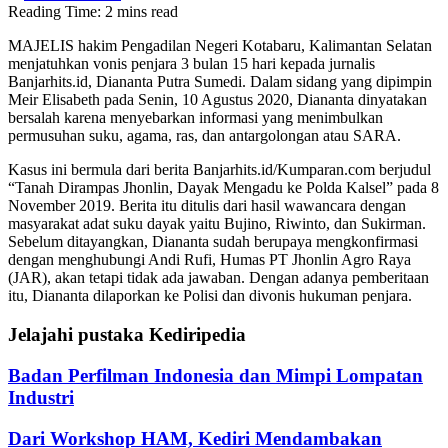
Reading Time: 2 mins read
MAJELIS hakim Pengadilan Negeri Kotabaru, Kalimantan Selatan
menjatuhkan vonis penjara 3 bulan 15 hari kepada jurnalis
Banjarhits.id, Diananta Putra Sumedi. Dalam sidang yang dipimpin
Meir Elisabeth pada Senin, 10 Agustus 2020, Diananta dinyatakan
bersalah karena menyebarkan informasi yang menimbulkan
permusuhan suku, agama, ras, dan antargolongan atau SARA.
Kasus ini bermula dari berita Banjarhits.id/Kumparan.com berjudul
“Tanah Dirampas Jhonlin, Dayak Mengadu ke Polda Kalsel” pada 8
November 2019. Berita itu ditulis dari hasil wawancara dengan
masyarakat adat suku dayak yaitu Bujino, Riwinto, dan Sukirman.
Sebelum ditayangkan, Diananta sudah berupaya mengkonfirmasi
dengan menghubungi Andi Rufi, Humas PT Jhonlin Agro Raya
(JAR), akan tetapi tidak ada jawaban. Dengan adanya pemberitaan
itu, Diananta dilaporkan ke Polisi dan divonis hukuman penjara.
Jelajahi pustaka Kediripedia
Badan Perfilman Indonesia dan Mimpi Lompatan
Industri
Dari Workshop HAM, Kediri Mendambakan