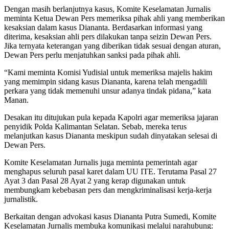
Dengan masih berlanjutnya kasus, Komite Keselamatan Jurnalis
meminta Ketua Dewan Pers memeriksa pihak ahli yang memberikan
kesaksian dalam kasus Diananta. Berdasarkan informasi yang
diterima, kesaksian ahli pers dilakukan tanpa seizin Dewan Pers.
Jika ternyata keterangan yang diberikan tidak sesuai dengan aturan,
Dewan Pers perlu menjatuhkan sanksi pada pihak ahli.
“Kami meminta Komisi Yudisial untuk memeriksa majelis hakim
yang memimpin sidang kasus Diananta, karena telah mengadili
perkara yang tidak memenuhi unsur adanya tindak pidana,” kata
Manan.
Desakan itu ditujukan pula kepada Kapolri agar memeriksa jajaran
penyidik Polda Kalimantan Selatan. Sebab, mereka terus
melanjutkan kasus Diananta meskipun sudah dinyatakan selesai di
Dewan Pers.
Komite Keselamatan Jurnalis juga meminta pemerintah agar
menghapus seluruh pasal karet dalam UU ITE. Terutama Pasal 27
Ayat 3 dan Pasal 28 Ayat 2 yang kerap digunakan untuk
membungkam kebebasan pers dan mengkriminalisasi kerja-kerja
jurnalistik.
Berkaitan dengan advokasi kasus Diananta Putra Sumedi, Komite
Keselamatan Jurnalis membuka komunikasi melalui narahubung: