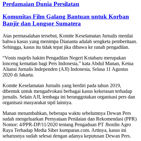
Perdamaian Dunia Persilatan
Komunitas Film Galang Bantuan untuk Korban
Banjir dan Longsor Sumatera
Atas permasalahan tersebut, Komite Keselamatan Jurnalis menilai
bahwa kasus yang menimpa Diananta adalah sengketa pemberitaan.
Sehingga, kasus itu tidak tepat jika dibawa ke ranah pengadilan.
“Vonis majelis hakim Pengadilan Negeri Kotabaru merupakan
lonceng kematian bagi Pers Indonesia,” kata Abdul Manan, Ketua
Aliansi Jurnalis Independen (AJI) Indonesia, Selasa 11 Agustus
2020 di Jakarta.
Komite Keselamatan Jurnalis yang berdiri pada tahun 2019,
dibentuk untuk mengadvokasi berbagai kasus kekerasan terhadap
jurnalis. Selain AJI, lembaga ini beranggotakan organisasi pers dan
organisasi masyarakat sipil lainnya.
Manan menambahkan, beberapa waktu sebelumnya Dewan Pers
sudah mengeluarkan Pernyataan Penilaian dan Rekomendasi (PPR)
Nomor: 4/PPR-DP/11/2020 tentang Pengaduan PT Jhonlin Agro
Raya Terhadap Media Siber kumparan.com. Artinya, kasus ini
seharusnya sudah selesai dengan adanya keputusan Dewan Pers.