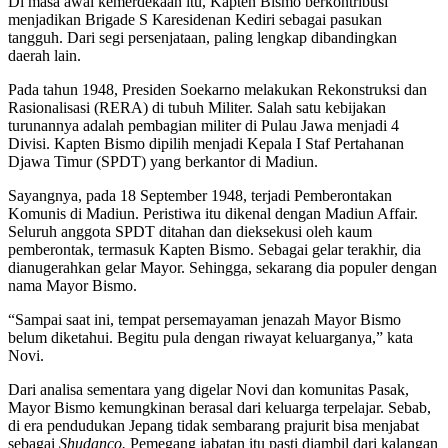
Di masa awal kemerdekaan itu, Kapten Bismo berkontribusi
menjadikan Brigade S Karesidenan Kediri sebagai pasukan
tangguh. Dari segi persenjataan, paling lengkap dibandingkan
daerah lain.
Pada tahun 1948, Presiden Soekarno melakukan Rekonstruksi dan
Rasionalisasi (RERA) di tubuh Militer. Salah satu kebijakan
turunannya adalah pembagian militer di Pulau Jawa menjadi 4
Divisi. Kapten Bismo dipilih menjadi Kepala I Staf Pertahanan
Djawa Timur (SPDT) yang berkantor di Madiun.
Sayangnya, pada 18 September 1948, terjadi Pemberontakan
Komunis di Madiun. Peristiwa itu dikenal dengan Madiun Affair.
Seluruh anggota SPDT ditahan dan dieksekusi oleh kaum
pemberontak, termasuk Kapten Bismo. Sebagai gelar terakhir, dia
dianugerahkan gelar Mayor. Sehingga, sekarang dia populer dengan
nama Mayor Bismo.
“Sampai saat ini, tempat persemayaman jenazah Mayor Bismo
belum diketahui. Begitu pula dengan riwayat keluarganya,” kata
Novi.
Dari analisa sementara yang digelar Novi dan komunitas Pasak,
Mayor Bismo kemungkinan berasal dari keluarga terpelajar. Sebab,
di era pendudukan Jepang tidak sembarang prajurit bisa menjabat
sebagai
Shudanco.
Pemegang jabatan itu pasti diambil dari kalangan