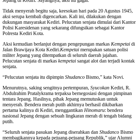
Jepang di Kediri. Sayangnya, aksi itu gagal.
Tidak menyerah begitu saja, keesokan hari pada 20 Agustus 1945,
aksi serupa kembali digencarkan. Kali ini, dilakukan dengan
dukungan masyarakat Kediri. Pelucutan senjata dimulai dari Kantor
Polisi Karesidenan yang sekarang difungsikan sebagai Kantor
Polresta Kediri Kota.
Aksi kemudian berlanjut dengan pengepungan markas
Kempetai
di
Jalan Brawijaya Kota Kediri.
Kempetai
merupakan satuan polisi
militer Jepang yang ditempatkan di seluruh daerah jajahan.
Pelucutan senjata di markas
kempetai
sangat alot dan terjadi kontak
senjata.
“Pelucutan senjata itu dipimpin
Shudanco
Bismo,” kata Novi.
Menurutnya, saking sengitnya pertempuran,
Syucokan
Kediri, R.
Abdulrahim Pratalykrama terpaksa bernegosiasi dengan pimpinan
tentara Jepang. Hasilnya, pihak Jepang memutuskan untuk
menyerah. Bendera merah putih akhirnya berhasil dikibarkan
pertama kalinya di Kediri, menggantikan
Hinomaru
: bendera
nasional Jepang dengan sebuah lingkaran merah di tengah bidang
putih.
“Seluruh senjata pasukan Jepang diserahkan dan
Shudanco
Bismo
membagikannya kepada pejuang-pejuang Republik,” ujar Alumni