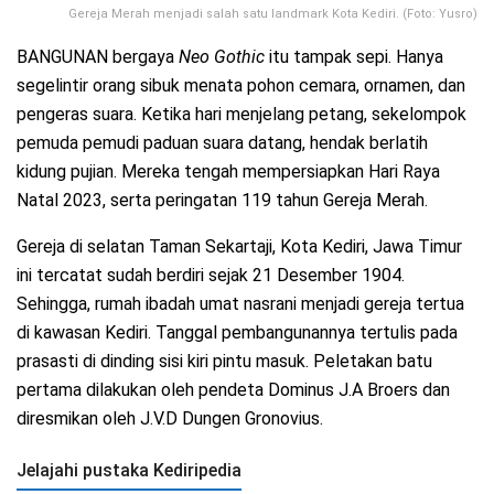
Gereja Merah menjadi salah satu landmark Kota Kediri. (Foto: Yusro)
BANGUNAN bergaya
Neo Gothic
itu tampak sepi. Hanya
segelintir orang sibuk menata pohon cemara, ornamen, dan
pengeras suara. Ketika hari menjelang petang, sekelompok
pemuda pemudi paduan suara datang, hendak berlatih
kidung pujian. Mereka tengah mempersiapkan Hari Raya
Natal 2023, serta peringatan 119 tahun Gereja Merah.
Gereja di selatan Taman Sekartaji, Kota Kediri, Jawa Timur
ini tercatat sudah berdiri sejak 21 Desember 1904.
Sehingga, rumah ibadah umat nasrani menjadi gereja tertua
di kawasan Kediri. Tanggal pembangunannya tertulis pada
prasasti di dinding sisi kiri pintu masuk. Peletakan batu
pertama dilakukan oleh pendeta Dominus J.A Broers dan
diresmikan oleh J.V.D Dungen Gronovius.
Jelajahi pustaka Kediripedia