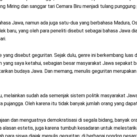
jing Miring dan sanggar tari Cemara Biru menjadi tulang punggung 
rbahasa Jawa, namun ada juga satu-dua yang berbahasa Madura, Os
 baru, yang oleh para peneliti disebut sebagai bahasa Jawa dial
ri.
 yang disebut geguritan. Sejak dulu, genre ini berkembang luas 
uh yang saya ketahui, sebagian besar masyarakat Jawa sepakat 
tarikan budaya Jawa. Dan memang, menulis geguritan merupakan s
ru, melainkan sudah ada semenjak sistem politik masyarakat Jaw
ra pujangga. Oleh karena itu tidak banyak jumlah orang yang dapa
aan dan menguatnya demokratisasi di segala bidang, banyak oran
a alasan estetis, juga karena tumbuh kesadaran untuk melestarik
h para siswa diajak menulis geguritan; di berbagai pondon pesantr