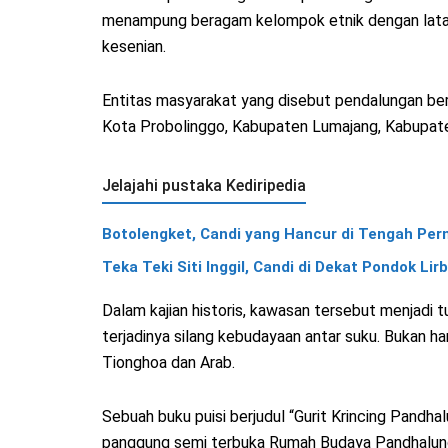
menampung beragam kelompok etnik dengan latar b
kesenian.
Entitas masyarakat yang disebut pendalungan ber
Kota Probolinggo, Kabupaten Lumajang, Kabupa
Jelajahi pustaka Kediripedia
Botolengket, Candi yang Hancur di Tengah Per
Teka Teki Siti Inggil, Candi di Dekat Pondok Lir
Dalam kajian historis, kawasan tersebut menjadi 
terjadinya silang kebudayaan antar suku. Bukan h
Tionghoa dan Arab.
Sebuah buku puisi berjudul “Gurit Krincing Pandh
panggung semi terbuka Rumah Budaya Pandhalung