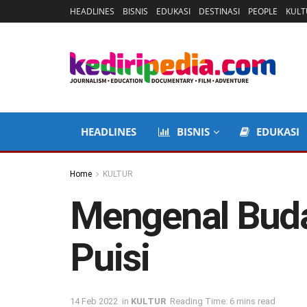
HEADLINES
BISNIS
EDUKASI
DESTINASI
PEOPLE
KULT
HEADLINES
BISNIS
EDUKASI
Home
KULTUR
Mengenal Buda
Puisi
14 Feb 2022
in
KULTUR
Reading Time: 6 mins read