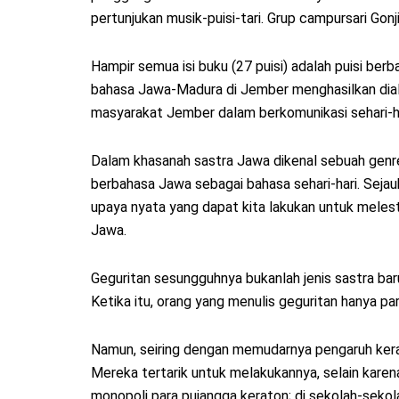
pertunjukan musik-puisi-tari. Grup campursari Gon
Hampir semua isi buku (27 puisi) adalah puisi be
bahasa Jawa-Madura di Jember menghasilkan dialek
masyarakat Jember dalam berkomunikasi sehari-ha
Dalam khasanah sastra Jawa dikenal sebuah genre
berbahasa Jawa sebagai bahasa sehari-hari. Seja
upaya nyata yang dapat kita lakukan untuk meles
Jawa.
Geguritan sesungguhnya bukanlah jenis sastra ba
Ketika itu, orang yang menulis geguritan hanya pa
Namun, seiring dengan memudarnya pengaruh keraj
Mereka tertarik untuk melakukannya, selain karen
monopoli para pujangga keraton; di sekolah-sekola