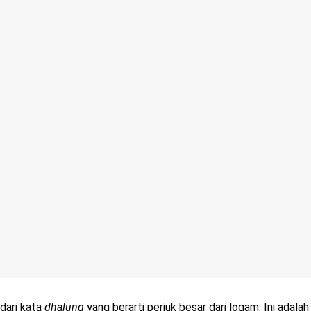
dari kata
dhalung
yang berarti periuk besar dari logam. Ini adal