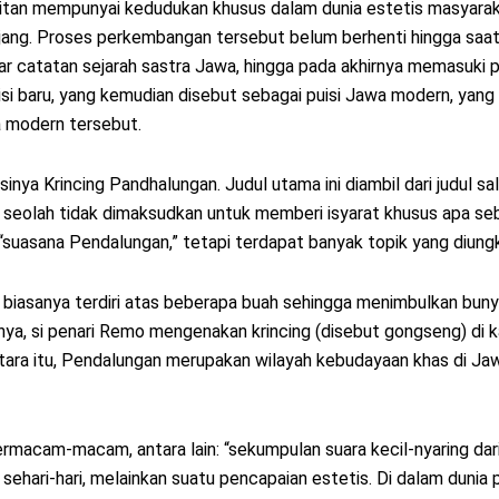
uritan mempunyai kedudukan khusus dalam dunia estetis masyara
ang. Proses perkembangan tersebut belum berhenti hingga saat in
bar catatan sejarah sastra Jawa, hingga pada akhirnya memasuki
 baru, yang kemudian disebut sebagai puisi Jawa modern, yang me
a modern tersebut.
inya Krincing Pandhalungan. Judul utama ini diambil dari judul sal
ni seolah tidak dimaksudkan untuk memberi isyarat khusus apa s
uasana Pendalungan,” tetapi terdapat banyak topik yang diungkap
biasanya terdiri atas beberapa buah sehingga menimbulkan bunyi 
nya, si penari Remo mengenakan krincing (disebut gongseng) di k
ara itu, Pendalungan merupakan wilayah kebudayaan khas di Jaw
acam-macam, antara lain: “sekumpulan suara kecil-nyaring dari r
 sehari-hari, melainkan suatu pencapaian estetis. Di dalam dunia 