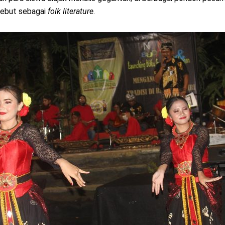
isebut sebagai
folk literature
.