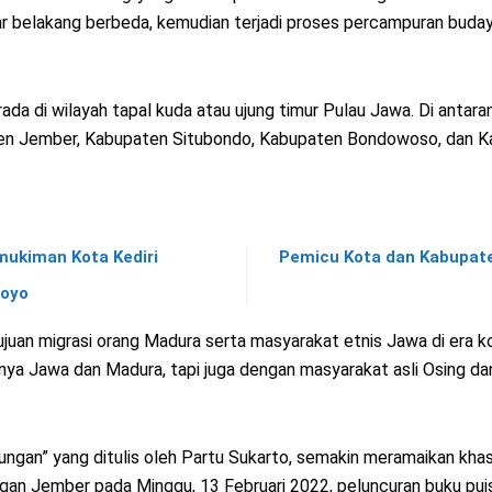
elakang berbeda, kemudian terjadi proses percampuran budaya. B
ada di wilayah tapal kuda atau ujung timur Pulau Jawa. Di antar
ten Jember, Kabupaten Situbondo, Kabupaten Bondowoso, dan K
mukiman Kota Kediri
Pemicu Kota dan Kabupate
boyo
tujuan migrasi orang Madura serta masyarakat etnis Jawa di era k
anya Jawa dan Madura, tapi juga dengan masyarakat asli Osing da
alungan” yang ditulis oleh Partu Sukarto, semakin meramaikan kh
an Jember pada Minggu, 13 Februari 2022, peluncuran buku pui