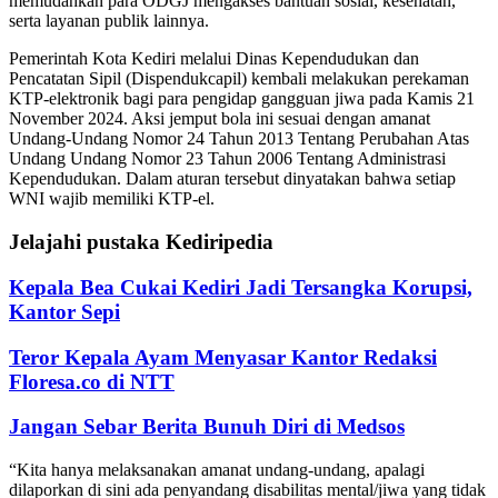
memudahkan para ODGJ mengakses bantuan sosial, kesehatan,
serta layanan publik lainnya.
Pemerintah Kota Kediri melalui Dinas Kependudukan dan
Pencatatan Sipil (Dispendukcapil) kembali melakukan perekaman
KTP-elektronik bagi para pengidap gangguan jiwa pada Kamis 21
November 2024. Aksi jemput bola ini sesuai dengan amanat
Undang-Undang Nomor 24 Tahun 2013 Tentang Perubahan Atas
Undang Undang Nomor 23 Tahun 2006 Tentang Administrasi
Kependudukan. Dalam aturan tersebut dinyatakan bahwa setiap
WNI wajib memiliki KTP-el.
Jelajahi pustaka Kediripedia
Kepala Bea Cukai Kediri Jadi Tersangka Korupsi,
Kantor Sepi
Teror Kepala Ayam Menyasar Kantor Redaksi
Floresa.co di NTT
Jangan Sebar Berita Bunuh Diri di Medsos
“Kita hanya melaksanakan amanat undang-undang, apalagi
dilaporkan di sini ada penyandang disabilitas mental/jiwa yang tidak