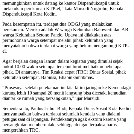
memungkinkan untuk datang ke kantor Dispendukcapil untuk
melakukan perekaman KTP-el,” kata Marsudi Nugroho, Kepala
Dispendukcapil Kota Kediri.
Pada kesempatan itu, terdapat dua ODGJ yang melakukan
perekaman. Mereka adalah W warga Kelurahan Balowerti dan AB
warga Kelurahan Setono Pande. Upaya ini dilakukan atas
permohonan warga setempat melalui pihak kelurahan yang
menyatakan bahwa terdapat warga yang belum mengantongi KTP-
el.
Agar berjalan dengan lancar, dalam kegiatan yang dimulai sejak
pukul 10.00 waktu setempat tersebut turut melibatkan beberapa
pihak. Di antaranya, Tim Reaksi cepat (TRC) Dinas Sosial, pihak
kelurahan setempat, Babinsa, Bhabinkamtibmas.
“Prosesnya setelah perekaman ini kita kirim jaringan ke Kemendagri
kurang lebih 10 sampai 20 menit langsung bisa dicetak, kemudian
diantar ke rumah yang bersangkutan,” ujar Marsudi.
Sementara itu, Paulus Luhur Budi, Kepala Dinas Sosial Kota Kediri
menyampaikan bahwa terdapat sejumlah kendala yang dialami
petugas saat di lapangan. Pendekatanya agak ekstrim karena yang
bersangkutan memberontak, sehingga dengan terpaksa harus
mengerahkan TRC.