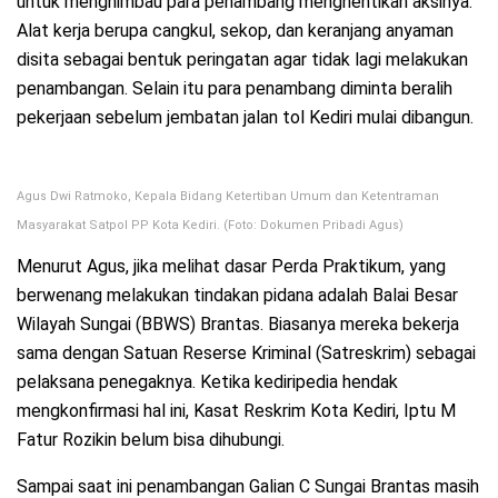
untuk menghimbau para penambang menghentikan aksinya.
Alat kerja berupa cangkul, sekop, dan keranjang anyaman
disita sebagai bentuk peringatan agar tidak lagi melakukan
penambangan. Selain itu para penambang diminta beralih
pekerjaan sebelum jembatan jalan tol Kediri mulai dibangun.
Agus Dwi Ratmoko, Kepala Bidang Ketertiban Umum dan Ketentraman
Masyarakat Satpol PP Kota Kediri. (Foto: Dokumen Pribadi Agus)
Menurut Agus, jika melihat dasar Perda Praktikum, yang
berwenang melakukan tindakan pidana adalah Balai Besar
Wilayah Sungai (BBWS) Brantas. Biasanya mereka bekerja
sama dengan Satuan Reserse Kriminal (Satreskrim) sebagai
pelaksana penegaknya. Ketika kediripedia hendak
mengkonfirmasi hal ini, Kasat Reskrim Kota Kediri, Iptu M
Fatur Rozikin belum bisa dihubungi.
Sampai saat ini penambangan Galian C Sungai Brantas masih