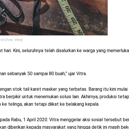
d (Foto: Vitra)
hari. Kini, seluruhnya telah disalurkan ke warga yang memerlukan
n sebanyak 50 sampai 80 buah,” ujar Vitra.
gan stok tali karet masker yang terbatas. Barang itu kini mulai l
ra berpikir untuk menemukan solusi lain. Akhirnya, produksi tet
ke telinga, akan tetapi diikat ke belakang kepala.
 pada Rabu, 1 April 2020. Vitra menggelar aksi sosial tersebu
kan diberikan kepada masyarakat yang hingga detik ini masih beke