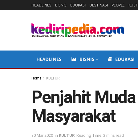
HEADLINES
BISNIS
EDUKASI
DESTINASI
PEOPLE
KULT
HEADLINES
BISNIS
EDUKASI
Home
KULTUR
Penjahit Muda 
Masyarakat
30 Mar 2020
in
KULTUR
Reading Time: 2 mins read