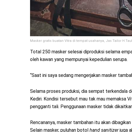
Masker gratis buatan Vitra di tempat usahanya, Jas Tailor H.Tauhi
Total 250 masker selesai diproduksi selama empat 
oleh kawan yang mempunyai kepedulian serupa.
“Saat ini saya sedang mengerjakan masker tambaha
Selama proses produksi, dia sempat terkendala den
Kediri. Kondisi tersebut mau tak mau memaksa Vit
pengganti tali. Penggunaan masker tidak dikaitkan 
Rencananya, masker tambahan itu akan dibagikan
Selain masker, puluhan botol
hand sanitizer
juga a