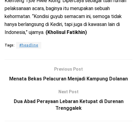
Klenteng Tjoe Hwie Kiong. Dipercaya sebagai tuan rumah
pelaksanaan acara, baginya itu merupakan sebuah
kehormatan. “Kondisi guyub semacam ini, semoga tidak
hanya berlangsung di Kediri, tapi juga di kawasan lain di
Indonesia,” ujarnya.
(Kholisul Fatikhin)
Tags:
#headline
Previous Post
Menata Bekas Pelacuran Menjadi Kampung Dolanan
Next Post
Dua Abad Perayaan Lebaran Ketupat di Durenan
Trenggalek