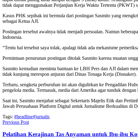
tidak dapat menggunakan Perjanjian Kerja Waktu Tertentu (PKWT) se
Kasus PHK sepihak ini bermula dari postingan Sasmito yang mengkrit
sebagai Ketua AJI.
Postingan tersebut awalnya tidak menjadi persoalan. Namun beberap
Indonesia.
“Tentu hal tersebut saya tolak, apalagi tidak ada mekanisme pemerik
Permintaan penurunan postingan ditolak Sasmito karena muatan unggaha
Sasmito kemudian meminta bantuan ke LBH Pers dan AJI dalam menan
tidak kunjung merespon anjuran dari Dinas Tenaga Kerja (Disnaker).
Terbaru, sengketa perburuhan ini akan digulirkan ke Pengadilan Hub
pengelola media. Termasuk, media dari Amerika agar tunduk dengan h
Saat ini, Sasmito menjabat sebagai Sekretaris Majelis Etik dan Pert
Jawab Perusahaan Platform Digital untuk Jurnalisme Berkualitas di 
Tags:
#headline
#jurnalis
Previous Post
Pelatihan Kerajinan Tas Anyaman untuk Ibu-ibu Kot