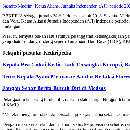
Sasmito Madrim, Ketua Aliansi Jurnalis Independen (AJI) periode 20
BEKERJA sebagai jurnalis VoA Indonesia sejak 2018, Sasmito Madri
dan VoA. Ketua Aliansi Jurnalis Independen (AJI) Indonesia period
undangan.
PHK itu ternyata bukan satu-satunya pelanggaran ketenagakerjaan ya
yang diatur undang-undang seperti Tunjangan Hari Raya (THR), BPJ
Jelajahi pustaka Kediripedia
Kepala Bea Cukai Kediri Jadi Tersangka Korupsi, K
Teror Kepala Ayam Menyasar Kantor Redaksi Flores
Jangan Sebar Berita Bunuh Diri di Medsos
Pelanggaran lain yang teridentifikasi yaitu status kerja. Hingga di t
(PKWT).
“Mereka mengakui tidak ada persoalan pekerjaan sama sekali selama 
Dengan masa kerja lebih dari 5 tahun, status kerja Sasmito seharusn
dapat dibuat paling lama sampai dengan 5 (lima) tahun. Sedangkan 