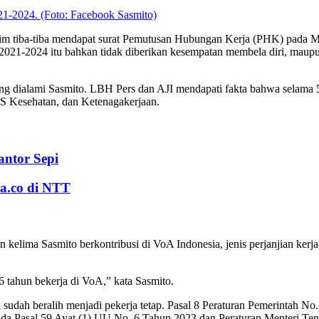
21-2024. (Foto: Facebook Sasmito)
m tiba-tiba mendapat surat Pemutusan Hubungan Kerja (PHK) pada Me
e 2021-2024 itu bahkan tidak diberikan kesempatan membela diri, mau
ng dialami Sasmito. LBH Pers dan AJI mendapati fakta bahwa selama 5
S Kesehatan, dan Ketenagakerjaan.
antor Sepi
a.co di NTT
ahun kelima Sasmito berkontribusi di VoA Indonesia, jenis perjanjian ke
6 tahun bekerja di VoA,” kata Sasmito.
ya sudah beralih menjadi pekerja tetap. Pasal 8 Peraturan Pemerintah N
pada Pasal 59 Ayat (1) UU No. 6 Tahun 2023 dan Peraturan Menteri T