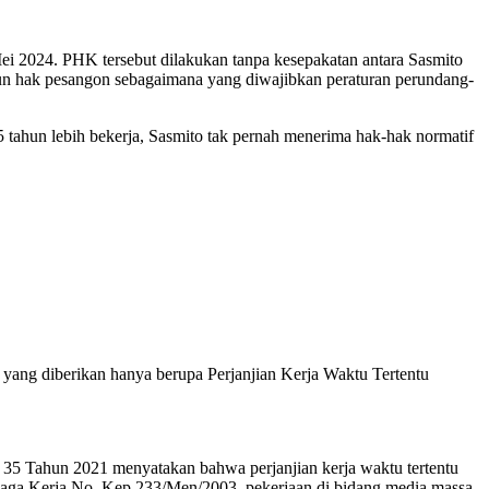
i 2024. PHK tersebut dilakukan tanpa kesepakatan antara Sasmito
pun hak pesangon sebagaimana yang diwajibkan peraturan perundang-
 tahun lebih bekerja, Sasmito tak pernah menerima hak-hak normatif
rja yang diberikan hanya berupa Perjanjian Kerja Waktu Tertentu
o. 35 Tahun 2021 menyatakan bahwa perjanjian kerja waktu tertentu
enaga Kerja No. Kep.233/Men/2003, pekerjaan di bidang media massa