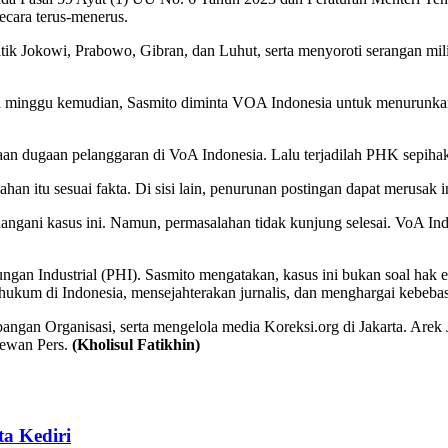
cara terus-menerus.
ik Jokowi, Prabowo, Gibran, dan Luhut, serta menyoroti serangan mili
a minggu kemudian, Sasmito diminta VOA Indonesia untuk menurunkan 
saan dugaan pelanggaran di VoA Indonesia. Lalu terjadilah PHK sepiha
n itu sesuai fakta. Di sisi lain, penurunan postingan dapat merusak in
gani kasus ini. Namun, permasalahan tidak kunjung selesai. VoA In
ungan Industrial (PHI). Sasmito mengatakan, kasus ini bukan soal ha
ukum di Indonesia, mensejahterakan jurnalis, dan menghargai kebebas
imbangan Organisasi, serta mengelola media Koreksi.org di Jakarta. Ar
Dewan Pers.
(Kholisul Fatikhin)
a Kediri