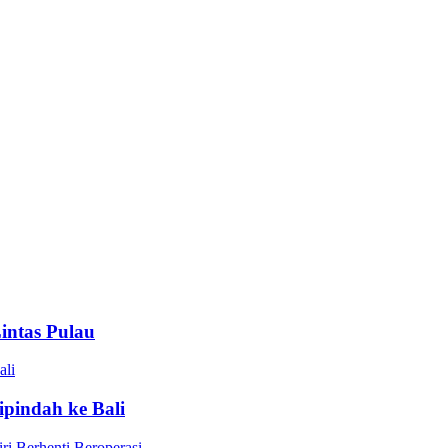
intas Pulau
ipindah ke Bali