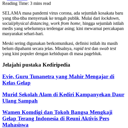
Reading Time: 3 mins read
SELAMA masa pandemi virus corona, ada sejumlah kosakata baru
yang tiba-tiba menyeruak ke tengah publik. Mulai dari
lockdown
,
social/
physical distancing, work from home,
hingga sejumlah istilah
medis yang sebelumnya terdengar asing; kini mewarnai percakapan
masyarakat sehari-hari.
Meski sering digunakan berkomunikasi, definisi istilah itu masih
belum dipahami secara jelas. Misalnya,
rapid test
dan
swab
test
yang kini populer dengan kehidupan di masa pagebluk.
Jelajahi pustaka Kediripedia
Evie, Guru Tunanetra yang Mahir Mengajar di
Kelas Gelap
Murid Sekolah Alam di Kediri Kampanyekan Daur
Ulang Sampah
Wamen Komdigi dan Tokoh Bangsa Mengkaji
Gelap Terang Indonesia di Reuni Aktivis Pers
Mahasiswa