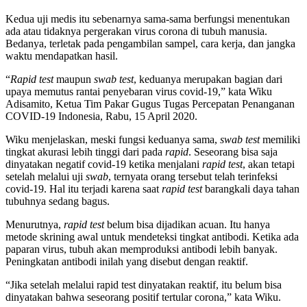
Kedua uji medis itu sebenarnya sama-sama berfungsi menentukan
ada atau tidaknya pergerakan virus corona di tubuh manusia.
Bedanya, terletak pada pengambilan sampel, cara kerja, dan jangka
waktu mendapatkan hasil.
“
Rapid test
maupun
swab test
, keduanya merupakan bagian dari
upaya memutus rantai penyebaran virus covid-19,” kata Wiku
Adisamito, Ketua Tim Pakar Gugus Tugas Percepatan Penanganan
COVID-19 Indonesia, Rabu, 15 April 2020.
Wiku menjelaskan, meski fungsi keduanya sama,
swab test
memiliki
tingkat akurasi lebih tinggi dari pada
rapid
. Seseorang bisa saja
dinyatakan negatif covid-19 ketika menjalani
rapid test
, akan tetapi
setelah melalui uji
swab
, ternyata orang tersebut telah terinfeksi
covid-19. Hal itu terjadi karena saat
rapid test
barangkali daya tahan
tubuhnya sedang bagus.
Menurutnya,
rapid test
belum bisa dijadikan acuan. Itu hanya
metode skrining awal untuk mendeteksi tingkat antibodi. Ketika ada
paparan virus, tubuh akan memproduksi antibodi lebih banyak.
Peningkatan antibodi inilah yang disebut dengan reaktif.
“Jika setelah melalui rapid test dinyatakan reaktif, itu belum bisa
dinyatakan bahwa seseorang positif tertular corona,” kata Wiku.