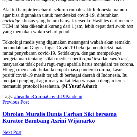
Alat ini hampir tersebar di seluruh rumah sakit Indonesia, namun
agar bisa digunakan untuk mendeteksi covid-19, dibutuhkan
cartridge
khusus yang belum banyak tersedia. Hasil tes dari metode
TCM ini bisa diketahui kurang dari 1 jam, lebih cepat dari
swab
test
yang memakan waktu sehari penuh.
Teknologi medis yang digunakan menangani wabah akan semakin
memudahkan Gugus Tugas Covid-19 bekerja mendeteksi mata
rantai penyebaran covid-19. Setidaknya, dengan memperkaya
pengetahuan tentang istilah medis seperti
rapid test
dan
swab test
,
masyarakat tidak perlu ragu-ragu apabila harus menjalani tes corona.
Hingga memasuki bulan keempat masa pandemi corona, kasus
positif covid-19 masih terjadi di berbagai daerah di Indonesia. Itu
menjadi pengingat agar masyarakat tetap waspada dengan terus
mematuhi protokol kesehatan.
(M Yusuf Ashari)
Tags:
#headline
Corona
Covid-19
Pandemi
Previous Post
Obrolan Muralis Dunia Farhan Siki bersama
Kurator Bambang Asrini Wijanarko
Next Post