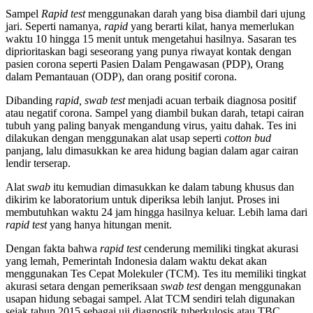
Sampel
Rapid test
menggunakan darah yang bisa diambil dari ujung
jari. Seperti namanya,
rapid
yang berarti kilat, hanya memerlukan
waktu 10 hingga 15 menit untuk mengetahui hasilnya. Sasaran tes
diprioritaskan bagi seseorang yang punya riwayat kontak dengan
pasien corona seperti Pasien Dalam Pengawasan (PDP), Orang
dalam Pemantauan (ODP), dan orang positif corona.
Dibanding
rapid,
swab test
menjadi acuan terbaik diagnosa positif
atau negatif corona. Sampel yang diambil bukan darah, tetapi cairan
tubuh yang paling banyak mengandung virus, yaitu dahak. Tes ini
dilakukan dengan menggunakan alat usap seperti
cotton bud
panjang, lalu dimasukkan ke area hidung bagian dalam agar cairan
lendir terserap.
Alat
swab
itu kemudian dimasukkan ke dalam tabung khusus dan
dikirim ke laboratorium untuk diperiksa lebih lanjut. Proses ini
membutuhkan waktu 24 jam hingga hasilnya keluar. Lebih lama dari
rapid test
yang hanya hitungan menit.
Dengan fakta bahwa
rapid test
cenderung memiliki tingkat akurasi
yang lemah, Pemerintah Indonesia dalam waktu dekat akan
menggunakan Tes Cepat Molekuler (TCM). Tes itu memiliki tingkat
akurasi setara dengan pemeriksaan
swab test
dengan menggunakan
usapan hidung sebagai sampel. Alat TCM sendiri telah digunakan
sejak tahun 2015 sebagai uji diagnostik tuberkulosis atau TBC.