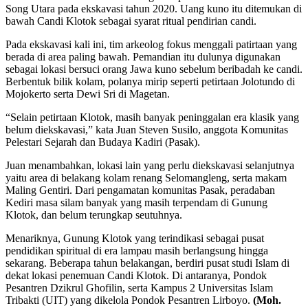
Song Utara pada ekskavasi tahun 2020. Uang kuno itu ditemukan di
bawah Candi Klotok sebagai syarat ritual pendirian candi.
Pada ekskavasi kali ini, tim arkeolog fokus menggali patirtaan yang
berada di area paling bawah. Pemandian itu dulunya digunakan
sebagai lokasi bersuci orang Jawa kuno sebelum beribadah ke candi.
Berbentuk bilik kolam, polanya mirip seperti petirtaan Jolotundo di
Mojokerto serta Dewi Sri di Magetan.
“Selain petirtaan Klotok, masih banyak peninggalan era klasik yang
belum diekskavasi,” kata Juan Steven Susilo, anggota Komunitas
Pelestari Sejarah dan Budaya Kadiri (Pasak).
Juan menambahkan, lokasi lain yang perlu diekskavasi selanjutnya
yaitu area di belakang kolam renang Selomangleng, serta makam
Maling Gentiri. Dari pengamatan komunitas Pasak, peradaban
Kediri masa silam banyak yang masih terpendam di Gunung
Klotok, dan belum terungkap seutuhnya.
Menariknya, Gunung Klotok yang terindikasi sebagai pusat
pendidikan spiritual di era lampau masih berlangsung hingga
sekarang. Beberapa tahun belakangan, berdiri pusat studi Islam di
dekat lokasi penemuan Candi Klotok. Di antaranya, Pondok
Pesantren Dzikrul Ghofilin, serta Kampus 2 Universitas Islam
Tribakti (UIT) yang dikelola Pondok Pesantren Lirboyo.
(Moh.