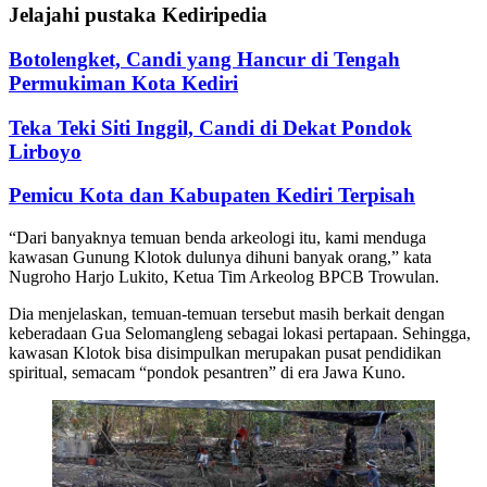
Jelajahi pustaka Kediripedia
Botolengket, Candi yang Hancur di Tengah
Permukiman Kota Kediri
Teka Teki Siti Inggil, Candi di Dekat Pondok
Lirboyo
Pemicu Kota dan Kabupaten Kediri Terpisah
“Dari banyaknya temuan benda arkeologi itu, kami menduga
kawasan Gunung Klotok dulunya dihuni banyak orang,” kata
Nugroho Harjo Lukito, Ketua Tim Arkeolog BPCB Trowulan.
Dia menjelaskan, temuan-temuan tersebut masih berkait dengan
keberadaan Gua Selomangleng sebagai lokasi pertapaan. Sehingga,
kawasan Klotok bisa disimpulkan merupakan pusat pendidikan
spiritual, semacam “pondok pesantren” di era Jawa Kuno.