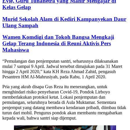
Evie, Guru Tunanetra yang Mahir Mengajar di
Kelas Gelap
Murid Sekolah Alam di Kediri Kampanyekan Daur
Ulang Sampah
Wamen Komdigi dan Tokoh Bangsa Mengkaji
Gelap Terang Indonesia di Reuni Aktivis Pers
Mahasiswa
“Pemulangan dan penjemputan santri, seharusnya dilaksanakan
mulai 7 sampai 9 April. Jadwal tersebut dimajukan pada 31 Maret
hingga 2 April 2020,” kata KH Reza Ahmad Zahid, pengasuh
Pesantren HM Al-Mahrusiyah, pada Rabu, 1 April 2020.
Pria yang akrab disapa Gus Reza itu menerangkan, untuk
menghindari risiko penyebaran Covid-19, Pondok Lirboyo
memberlakukan protokol ketat. Lokasi penjemputan dan
pemulangan, seluruhnya berada di Aula Muktamar. Sementara
penjemput yang datang membawa kendaraan pribadi, diimbau tidak
turun dari mobil. Pengurus pondok akan membantu mengabarkan
kepada wali, bahwa santri siap dijemput.