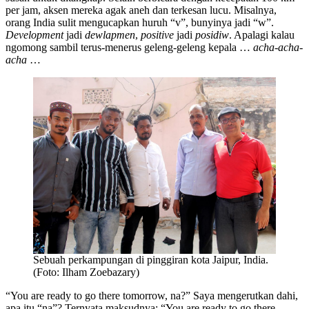
per jam, aksen mereka agak aneh dan terkesan lucu. Misalnya,
orang India sulit mengucapkan huruh “v”, bunyinya jadi “w”.
Development
jadi
dewlapmen
,
positive
jadi
posidiw
. Apalagi kalau
ngomong sambil terus-menerus geleng-geleng kepala …
acha-acha-
acha
…
Sebuah perkampungan di pinggiran kota Jaipur, India.
(Foto: Ilham Zoebazary)
“You are ready to go there tomorrow, na?” Saya mengerutkan dahi,
apa itu “na”? Ternyata maksudnya: “You are ready to go there