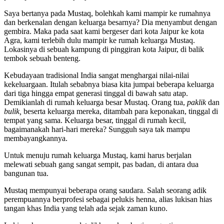
Saya bertanya pada Mustaq, bolehkah kami mampir ke rumahnya
dan berkenalan dengan keluarga besarnya? Dia menyambut dengan
gembira. Maka pada saat kami bergeser dari kota Jaipur ke kota
Agra, kami terlebih dulu mampir ke rumah keluarga Mustaq.
Lokasinya di sebuah kampung di pinggiran kota Jaipur, di balik
tembok sebuah benteng.
Kebudayaan tradisional India sangat menghargai nilai-nilai
kekeluargaan. Itulah sebabnya biasa kita jumpai beberapa keluarga
dari tiga hingga empat generasi tinggal di bawah satu atap.
Demikianlah di rumah keluarga besar Mustaq. Orang tua,
paklik
dan
bulik
,
beserta keluarga mereka, ditambah para keponakan, tinggal di
tempat yang sama. Keluarga besar, tinggal di rumah kecil,
bagaimanakah hari-hari mereka? Sungguh saya tak mampu
membayangkannya.
Untuk menuju rumah keluarga Mustaq, kami harus berjalan
melewati sebuah gang sangat sempit, pas badan, di antara dua
bangunan tua.
Mustaq mempunyai beberapa orang saudara. Salah seorang adik
perempuannya berprofesi sebagai pelukis henna, alias lukisan hias
tangan khas India yang telah ada sejak zaman kuno.