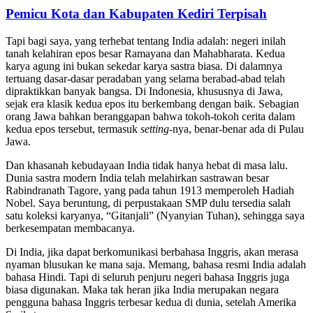
Pemicu Kota dan Kabupaten Kediri Terpisah
Tapi bagi saya, yang terhebat tentang India adalah: negeri inilah
tanah kelahiran epos besar Ramayana dan Mahabharata. Kedua
karya agung ini bukan sekedar karya sastra biasa. Di dalamnya
tertuang dasar-dasar peradaban yang selama berabad-abad telah
dipraktikkan banyak bangsa. Di Indonesia, khususnya di Jawa,
sejak era klasik kedua epos itu berkembang dengan baik. Sebagian
orang Jawa bahkan beranggapan bahwa tokoh-tokoh cerita dalam
kedua epos tersebut, termasuk
setting
-nya, benar-benar ada di Pulau
Jawa.
Dan khasanah kebudayaan India tidak hanya hebat di masa lalu.
Dunia sastra modern India telah melahirkan sastrawan besar
Rabindranath Tagore, yang pada tahun 1913 memperoleh Hadiah
Nobel. Saya beruntung, di perpustakaan SMP dulu tersedia salah
satu koleksi karyanya, “Gitanjali” (Nyanyian Tuhan), sehingga saya
berkesempatan membacanya.
Di India, jika dapat berkomunikasi berbahasa Inggris, akan merasa
nyaman blusukan ke mana saja. Memang, bahasa resmi India adalah
bahasa Hindi. Tapi di seluruh penjuru negeri bahasa Inggris juga
biasa digunakan. Maka tak heran jika India merupakan negara
pengguna bahasa Inggris terbesar kedua di dunia, setelah Amerika