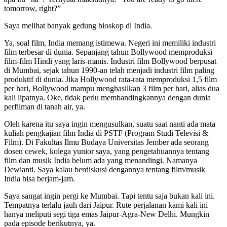
tomorrow, right?”
Saya melihat banyak gedung bioskop di India.
Ya, soal film, India memang istimewa. Negeri ini memiliki industri
film terbesar di dunia. Sepanjang tahun Bollywood memproduksi
film-film Hindi yang laris-manis. Industri film Bollywood berpusat
di Mumbai, sejak tahun 1990-an telah menjadi industri film paling
produktif di dunia. Jika Hollywood rata-rata memproduksi 1,5 film
per hari, Bollywood mampu menghasilkan 3 film per hari, alias dua
kali lipatnya. Oke, tidak perlu membandingkannya dengan dunia
perfilman di tanah air, ya.
Oleh karena itu saya ingin mengusulkan, suatu saat nanti ada mata
kuliah pengkajian film India di PSTF (Program Studi Televisi &
Film). Di Fakultas Ilmu Budaya Universitas Jember ada seorang
dosen cewek, kolega yunior saya, yang pengetahuannya tentang
film dan musik India belum ada yang menandingi. Namanya
Dewianti. Saya kalau berdiskusi dengannya tentang film/musik
India bisa berjam-jam.
Saya sangat ingin pergi ke Mumbai. Tapi tentu saja bukan kali ini.
Tempatnya terlalu jauh dari Jaipur. Rute perjalanan kami kali ini
hanya meliputi segi tiga emas Jaipur-Agra-New Delhi. Mungkin
pada episode berikutnya, ya.