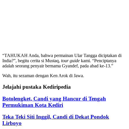
“TAHUKAH Anda, bahwa permainan Ular Tangga diciptakan di
India?”, begitu cerita si Mustaq,
tour guide
kami. “Penciptanya
adalah seorang penyair bernama Gyandef, pada abad ke-13.”
Wah, itu sezaman dengan Ken Arok di Jawa.
Jelajahi pustaka Kediripedia
Botolengket, Candi yang Hancur di Tengah
Permukiman Kota Kediri
Teka Teki Siti Inggil, Candi di Dekat Pondok
Lirboyo