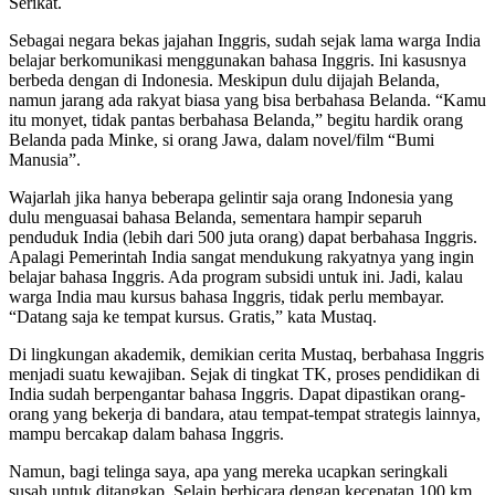
Serikat.
Sebagai negara bekas jajahan Inggris, sudah sejak lama warga India
belajar berkomunikasi menggunakan bahasa Inggris. Ini kasusnya
berbeda dengan di Indonesia. Meskipun dulu dijajah Belanda,
namun jarang ada rakyat biasa yang bisa berbahasa Belanda. “Kamu
itu monyet, tidak pantas berbahasa Belanda,” begitu hardik orang
Belanda pada Minke, si orang Jawa, dalam novel/film “Bumi
Manusia”.
Wajarlah jika hanya beberapa gelintir saja orang Indonesia yang
dulu menguasai bahasa Belanda, sementara hampir separuh
penduduk India (lebih dari 500 juta orang) dapat berbahasa Inggris.
Apalagi Pemerintah India sangat mendukung rakyatnya yang ingin
belajar bahasa Inggris. Ada program subsidi untuk ini. Jadi, kalau
warga India mau kursus bahasa Inggris, tidak perlu membayar.
“Datang saja ke tempat kursus. Gratis,” kata Mustaq.
Di lingkungan akademik, demikian cerita Mustaq, berbahasa Inggris
menjadi suatu kewajiban. Sejak di tingkat TK, proses pendidikan di
India sudah berpengantar bahasa Inggris. Dapat dipastikan orang-
orang yang bekerja di bandara, atau tempat-tempat strategis lainnya,
mampu bercakap dalam bahasa Inggris.
Namun, bagi telinga saya, apa yang mereka ucapkan seringkali
susah untuk ditangkap. Selain berbicara dengan kecepatan 100 km