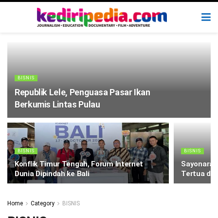
BISNIS
Republik Lele, Penguasa Pasar Ikan
Berkumis Lintas Pulau
BISNIS
BISNIS
Konflik Timur Tengah, Forum Internet
Sayonara W
Dunia Dipindah ke Bali
Tertua di 
Home
Category
BISNIS