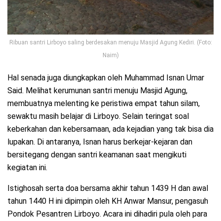
Ribuan santri Lirboyo saling berdesakan menuju Masjid Agung Kediri. (Foto:
Naim)
Hal senada juga diungkapkan oleh Muhammad Isnan Umar
Said. Melihat kerumunan santri menuju Masjid Agung,
membuatnya melenting ke peristiwa empat tahun silam,
sewaktu masih belajar di Lirboyo. Selain teringat soal
keberkahan dan kebersamaan, ada kejadian yang tak bisa dia
lupakan. Di antaranya, Isnan harus berkejar-kejaran dan
bersitegang dengan santri keamanan saat mengikuti
kegiatan ini.
Istighosah serta doa bersama akhir tahun 1439 H dan awal
tahun 1440 H ini dipimpin oleh KH Anwar Mansur, pengasuh
Pondok Pesantren Lirboyo. Acara ini dihadiri pula oleh para