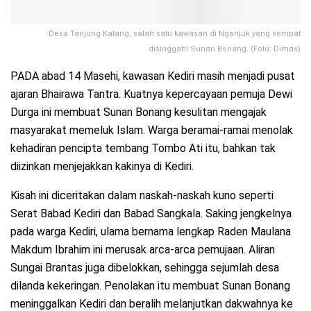
Desa Tanjung Kalang, salah satu kawasan di Nganjuk yang sempat
disinggahi Sunan Bonang. (Foto: Dimas)
PADA abad 14 Masehi, kawasan Kediri masih menjadi pusat
ajaran Bhairawa Tantra. Kuatnya kepercayaan pemuja Dewi
Durga ini membuat Sunan Bonang kesulitan mengajak
masyarakat memeluk Islam. Warga beramai-ramai menolak
kehadiran pencipta tembang Tombo Ati itu, bahkan tak
diizinkan menjejakkan kakinya di Kediri.
Kisah ini diceritakan dalam naskah-naskah kuno seperti
Serat Babad Kediri dan Babad Sangkala. Saking jengkelnya
pada warga Kediri, ulama bernama lengkap Raden Maulana
Makdum Ibrahim ini merusak arca-arca pemujaan. Aliran
Sungai Brantas juga dibelokkan, sehingga sejumlah desa
dilanda kekeringan. Penolakan itu membuat Sunan Bonang
meninggalkan Kediri dan beralih melanjutkan dakwahnya ke